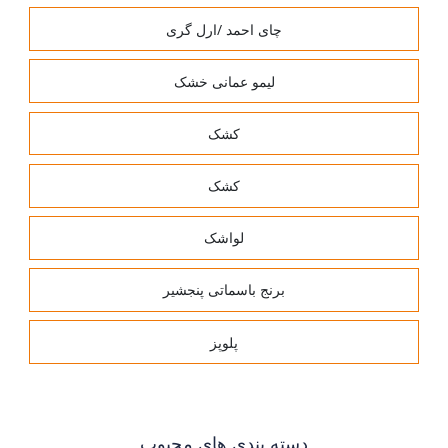
چای احمد /ارل گری
لیمو عمانی خشک
کشک
کشک
لواشک
برنج باسماتی پنجشیر
پلوپز
دسته بندی های محبوب