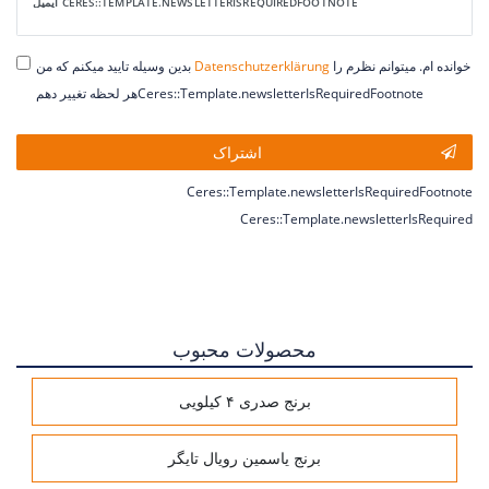
Ceres::Template.newsletterHoneypotLabel
ایمیل CERES::TEMPLATE.NEWSLETTERISREQUIREDFOOTNOTE
خوانده ام. میتوانم نظرم را
Daten­schutz­erklärung
بدین وسیله تایید میکنم که من
هر لحظه تغییر دهمCeres::Template.newsletterIsRequiredFootnote
اشتراک
Ceres::Template.newsletterIsRequiredFootnote
Ceres::Template.newsletterIsRequired
محصولات محبوب
برنج صدری ۴ کیلویی
برنج یاسمین رویال تایگر