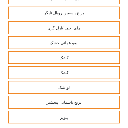
برنج یاسمین رویال تایگر
چای احمد /ارل گری
لیمو عمانی خشک
کشک
کشک
لواشک
برنج باسماتی پنجشیر
پلوپز