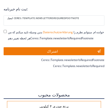
ثبت نام خبرنامه:
Ceres::Template.newsletterHoneypotLabel
ایمیل CERES::TEMPLATE.NEWSLETTERISREQUIREDFOOTNOTE
خوانده ام. میتوانم نظرم را
Daten­schutz­erklärung
بدین وسیله تایید میکنم که من
هر لحظه تغییر دهمCeres::Template.newsletterIsRequiredFootnote
اشتراک
Ceres::Template.newsletterIsRequiredFootnote
Ceres::Template.newsletterIsRequired
محصولات محبوب
برنج صدری ۴ کیلویی