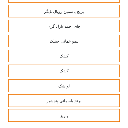
برنج یاسمین رویال تایگر
چای احمد /ارل گری
لیمو عمانی خشک
کشک
کشک
لواشک
برنج باسماتی پنجشیر
پلوپز