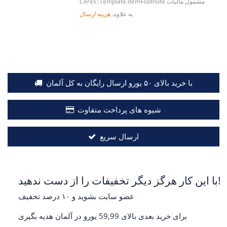
مشمول مالیات
Ceres::Template.itemFootnote
به علاوه.
هزینه ارسال
با خرید بالای ۵۰ یورو ارسال رایگان به کل آلمان
شیوه های پرداخت متفاوت
ارسال سریع
با این کار هرگز دیگر تخفیفات را از دست ندهید!
عضو سایت بشوید و ۱۰ درصد تخفیف
برای خرید بعدی بالای 59,99 یورو در آلمان هدیه بگیری