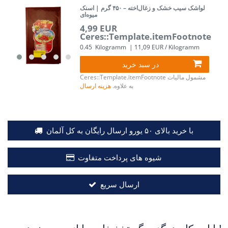
لواشک سیب خشک و زغال‌اخته – ۴۵۰ گرم | اسنک
میوه‌ای
4,99 EUR
Ceres::Template.itemFootnote
0.45
Kilogramm
| 11,09 EUR / Kilogramm
در سبد خرید
مشمول مالیات
Ceres::Template.itemFootnote
به علاوه.
هزینه ارسال
با خرید بالای ۵۰ یورو ارسال رایگان به کل آلمان
شیوه های پرداخت متفاوت
ارسال سریع