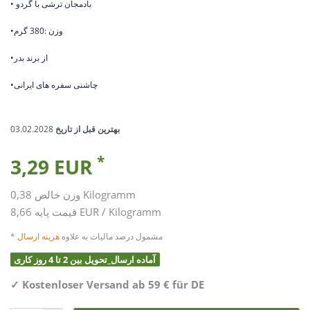
• بادمجان ترشی با گردو
•وزن :380 گرم
•از برند بدر
•چاشنی سفره های ایرانی
بهترین قبل از تاریخ
03.02.2028
*
3,29 EUR
Kilogramm
0,38
وزن خالص
8,66 EUR / Kilogramm
قیمت پایه
* مشمول درصد مالیات به علاوه
هزینه ارسال
آماده ارسال_تحویل بین 2 تا 4 روز کاری
✓
Kostenloser Versand ab 59 € für DE