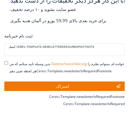
با این کار هرگز دیگر تخفیفات را از دست ندهید!
عضو سایت بشوید و ۱۰ درصد تخفیف
برای خرید بعدی بالای 59,99 یورو در آلمان هدیه بگیری
ثبت نام خبرنامه:
Ceres::Template.newsletterHoneypotLabel
ایمیل CERES::TEMPLATE.NEWSLETTERISREQUIREDFOOTNOTE
خوانده ام. میتوانم نظرم را
Daten­schutz­erklärung
بدین وسیله تایید میکنم که من
هر لحظه تغییر دهمCeres::Template.newsletterIsRequiredFootnote
اشتراک
Ceres::Template.newsletterIsRequiredFootnote
Ceres::Template.newsletterIsRequired