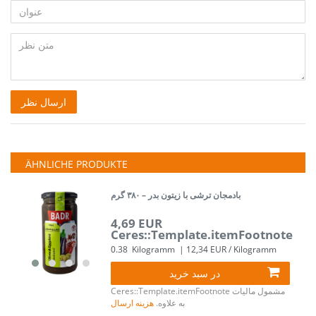
آگهی
عنوان
شما
متن
ارسال نظر
نظر
ÄHNLICHE PRODUKTE
بادمجان ترشی با زیتون بدر – ۳۸۰ گرم
4,69 EUR
Ceres::Template.itemFootnote
0.38
Kilogramm
| 12,34 EUR / Kilogramm
در سبد خرید
مشمول مالیات
Ceres::Template.itemFootnote
به علاوه.
هزینه ارسال