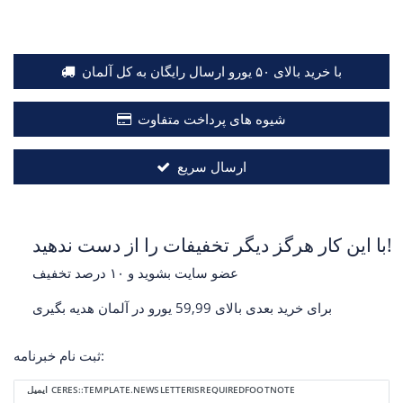
با خرید بالای ۵۰ یورو ارسال رایگان به کل آلمان
شیوه های پرداخت متفاوت
ارسال سریع
با این کار هرگز دیگر تخفیفات را از دست ندهید!
عضو سایت بشوید و ۱۰ درصد تخفیف
برای خرید بعدی بالای 59,99 یورو در آلمان هدیه بگیری
ثبت نام خبرنامه:
Ceres::Template.newsletterHoneypotLabel
ایمیل CERES::TEMPLATE.NEWSLETTERISREQUIREDFOOTNOTE