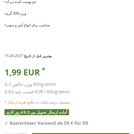
•جو پوست کنده تردک
•وزن:300 گرم
•مناسب برای انواع آش و سوپ
بهترین قبل از تاریخ
15.08.2027
*
1,99 EUR
Kilogramm
0,3
وزن خالص
6,63 EUR / Kilogramm
قیمت پایه
* مشمول درصد مالیات به علاوه
هزینه ارسال
آماده ارسال_تحویل بین 2 تا 4 روز کاری
✓
Kostenloser Versand ab 59 € für DE