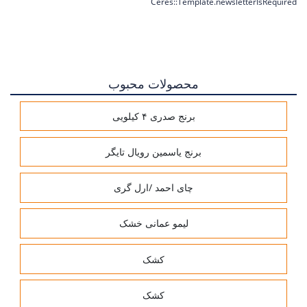
Ceres::Template.newsletterIsRequired
محصولات محبوب
برنج صدری ۴ کیلویی
برنج یاسمین رویال تایگر
چای احمد /ارل گری
لیمو عمانی خشک
کشک
کشک