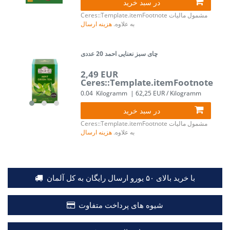
در سبد خرید
مشمول مالیات
Ceres::Template.itemFootnote
به علاوه.
هزینه ارسال
چای سبز نعنایی احمد 20 عددی
2,49 EUR
Ceres::Template.itemFootnote
0.04
Kilogramm
| 62,25 EUR / Kilogramm
در سبد خرید
مشمول مالیات
Ceres::Template.itemFootnote
به علاوه.
هزینه ارسال
با خرید بالای ۵۰ یورو ارسال رایگان به کل آلمان
شیوه های پرداخت متفاوت