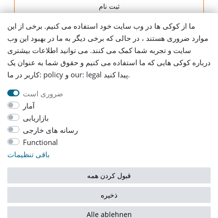
ثبت نام
ما از کوکی ها در وب سایت خود استفاده می کنیم. برخی از این
اطلاعات ارسال
موارد ضروری هستند ، در حالی که برخی دیگر به ما در بهبود این وب
سایت و تجربه شما کمک می کنند. می توانید اطلاعات بیشتری
Let's stay connected
درباره کوکی هایی که ما استفاده می کنیم و حقوق شما به عنوان یک
کاربر در ما: policy و our: legal پیدا کنید.
ضروری است
آمار
بازاریابی
رسانه های خارجی
AGB
Daten­schutz­erklärung
حک کردن
Functional
باقی تنظیمات
Widerrufs­recht
قبول کردن همه
ذخیره
© Copyright 2026 | تمامی حقوق محفوظ است
Alle ablehnen