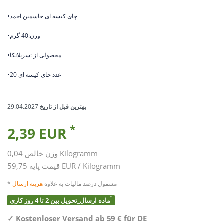
•چای کیسه ای جاسمین احمد
•وزن:40 گرم
•محصولی از :سریلانکا
•20 عدد چای کیسه ای
بهترین قبل از تاریخ
29.04.2027
*
2,39 EUR
Kilogramm
0,04
وزن خالص
59,75 EUR / Kilogramm
قیمت پایه
* مشمول درصد مالیات به علاوه
هزینه ارسال
آماده ارسال_تحویل بین 2 تا 4 روز کاری
✓
Kostenloser Versand ab 59 € für DE