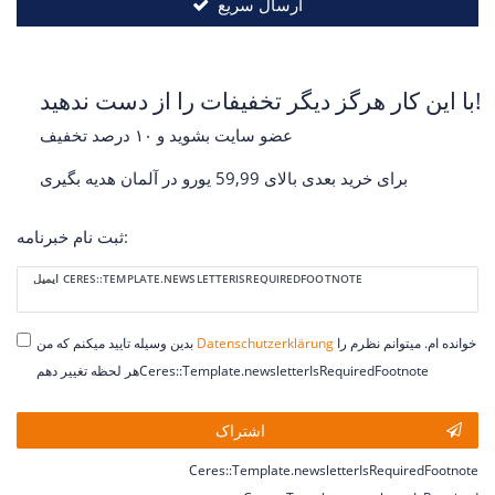
ارسال سریع
با این کار هرگز دیگر تخفیفات را از دست ندهید!
عضو سایت بشوید و ۱۰ درصد تخفیف
برای خرید بعدی بالای 59,99 یورو در آلمان هدیه بگیری
ثبت نام خبرنامه:
Ceres::Template.newsletterHoneypotLabel
ایمیل CERES::TEMPLATE.NEWSLETTERISREQUIREDFOOTNOTE
خوانده ام. میتوانم نظرم را
Daten­schutz­erklärung
بدین وسیله تایید میکنم که من
هر لحظه تغییر دهمCeres::Template.newsletterIsRequiredFootnote
اشتراک
Ceres::Template.newsletterIsRequiredFootnote