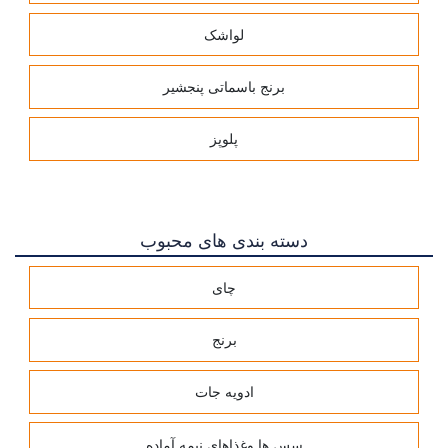
لواشک
برنج باسماتی پنجشیر
پلوپز
دسته بندی های محبوب
چای
برنج
ادویه جات
سس ها وغذاهای نیمه آماده