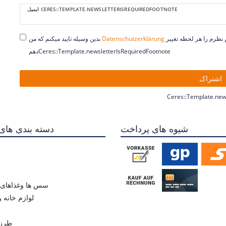
Ceres::Template.newsletterHoneypotLabel
ایمیل CERES::TEMPLATE.NEWSLETTERISREQUIREDFOOTNOTE
خوانده ام. میتوانم نظرم را هر لحظه تغییر
Daten­schutz­erklärung
بدین وسیله تایید میکنم که من
دهمCeres::Template.newsletterIsRequiredFootnote
اشتراک
Ceres::Template.new
شیوه های پرداخت
دسته بندی های
سس ها وغذاهای ن
لوازم خانه 
طرز 