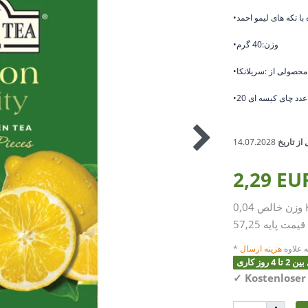
با تکه های لیمو احمد
•وزن:40 گرم
•محصولی از :سریلانکا
•20 عدد چای کیسه ای
از تاریخ
14.07.2028
2,29 E
0,04
وزن خالص
قیمت پایه
 علاوه
هزینه ارسال
وز کاری
✓
Kostenloser