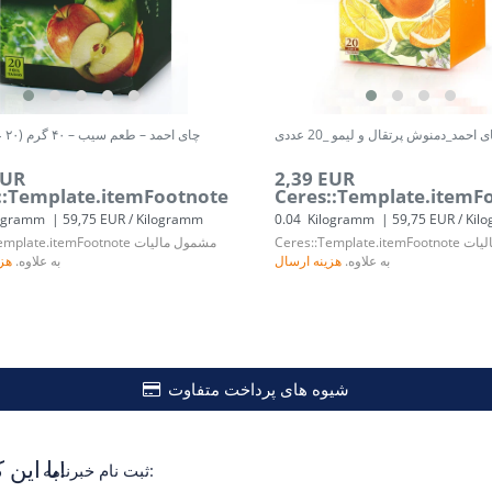
 احمد_دمنوش پرتقال و لیمو _20 عددی
چای احمد – طعم سیب – ۴۰ گرم (۲۰ عدد تی‌بگ)
EUR
2,39 EUR
::Template.itemFootnote
Ceres::Template.itemF
ogramm
| 59,75 EUR / Kilogramm
0.04
Kilogramm
| 59,75 EUR / Ki
لیات
Ceres::Template.itemFootnote
مشمول مالیات
emplate.itemFootnote
به علاوه.
هزینه ارسال
به علاوه.
هزی
شیوه های پرداخت متفاوت
با این کار هرگز دیگر تخفیفات را از دست ندهید!
ثبت نام خبرنامه: