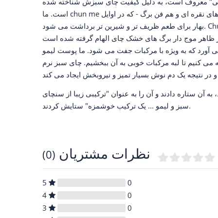
طلایی" معروف است، به دلیل کیفیت چای سبزش شناخته شده
است. ما chun me با کیفیت بالا را در ترکیب قرار می دهیم - هم نوک های نقره ای و هم فن برگ - که در اوایل
بهار برای طعم ظریف تر و شیرین تر برداشت می شود. Chun me به عنوان "ابرو نجیب" ترجمه می شود،
ر موج دار برگ های خشک چای الهام گرفته شده است. Chun me با طعمی مغذی تر از اکثر
 آورد که به ویژه با مرکبات جفت می شود. ما پوست لیمو
 می کنیم تا لبه مرکبات خوبی به آن ببخشیم. چای سبز نرم
ه آن ستاره دادند و آن را به عنوان "ترکیبی زیبا از سنچای
سبز و لیمو ... یک ترکیب خوشمزه" ستایش کردند.
نظرات مشتریان
(0)
5
0
4
0
3
0