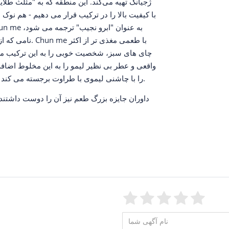
ژجیانگ تهیه می‌کند. این منطقه که به "مثلث 
نامی که از ظاه
چای های سبز، شخصیت خوبی را به این ترکیب می
واقعی و عطر بی نظیر لیمو را به این مخلوط اضافه
را با چاشنی لیموی با طراوت برجسته می کند و در نتیجه یک دم نوش بسیار تمیز و نیروبخش ایجاد می کند.
داوران جایزه بزرگ طعم نیز آن را دوست داشتند، ب
Feedback::Feedback
Feedback::F
Feedback:
Feedbac
Feedb
Fee