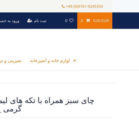
+49 (0)4761-9245334
0,00 EUR
0
0
ثبت نام
ورود به حس
لوازم خانه و آشپزخانه
شیرینی و ت
گرمی _ 20 عد