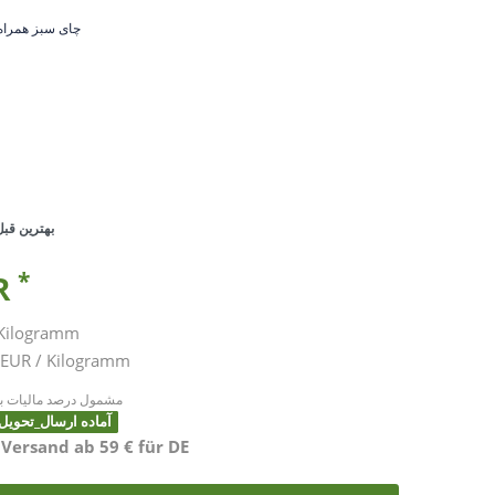
•چای سبز همراه 
بهترین قبل 
*
UR
Kilogramm
57,25 EUR / Kilogramm
* مشمول درصد مالیات به
آماده ارسال_تحویل بین 2 تا 4 ر
 Versand ab 59 € für DE