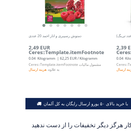
دمنوش رسپبری و انار احمد 20 عددی
2,49 EUR
2,39 
Ceres::Template.itemFootnote
Ceres
0.04
Kilogramm
| 62,25 EUR / Kilogramm
0.04
Kil
Ceres::T
مشمول مالیات
Ceres::Template.itemFootnote
نه ارسال
به علاوه.
هزینه ارسال
با خرید بالای ۵۰ یورو ارسال رایگان به کل آلمان