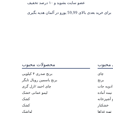
عضو سایت بشوید و ۱۰ درصد تخفیف
برای خرید بعدی بالای 59,99 یورو در آلمان هدیه بگیری
 محبوب
محصولات محبوب
چای
برنج صدری ۴ کیلویی
برنج
برنج یاسمین رویال تایگر
ادویه جات
چای احمد /ارل گری
یمه آماده
لیمو عمانی خشک
و آشپزخانه
کشک
خشکبار
کشک
تهیه غذاها
لواشک