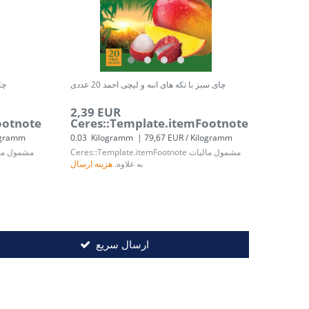
چای سبز با تکه های انبه و لیچی احمد 20 عددی
چای
2,39 EUR
ootnote
Ceres::Template.itemFootnote
logramm
0.03
Kilogramm
| 79,67 EUR / Kilogramm
مشمول مالیات
Ceres::Template.itemFootnote
مشمول ما
به علاوه.
هزینه ارسال
ارسال سریع