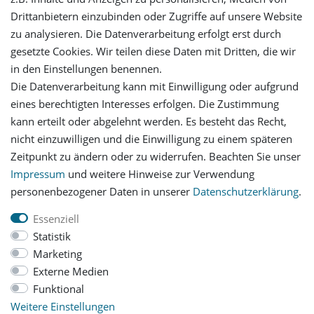
Drittanbietern einzubinden oder Zugriffe auf unsere Website
Login
zu analysieren. Die Datenverarbeitung erfolgt erst durch
gesetzte Cookies. Wir teilen diese Daten mit Dritten, die wir
in den Einstellungen benennen.
Registrieren
Die Datenverarbeitung kann mit Einwilligung oder aufgrund
eines berechtigten Interesses erfolgen. Die Zustimmung
Versandinformationen
kann erteilt oder abgelehnt werden. Es besteht das Recht,
nicht einzuwilligen und die Einwilligung zu einem späteren
Let's stay connected
Zeitpunkt zu ändern oder zu widerrufen. Beachten Sie unser
Impressum
und weitere Hinweise zur Verwendung
personenbezogener Daten in unserer
Daten­schutz­erklärung
.
Essenziell
Statistik
Impressum
Daten­schutz­erklärung
AGB
Marketing
Externe Medien
Funktional
Barrierefreiheitserklärung
Widerrufs­recht
Weitere Einstellungen