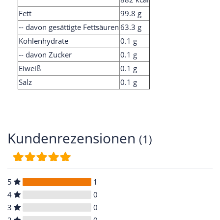
Fett
99.8 g
-- davon gesättigte Fettsäuren
63.3 g
Kohlenhydrate
0.1 g
-- davon Zucker
0.1 g
Eiweiß
0.1 g
Salz
0.1 g
Kundenrezensionen
(1)
5
1
4
0
3
0