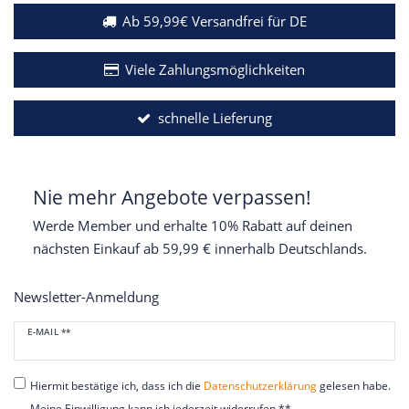
Ab 59,99€ Versandfrei für DE
Viele Zahlungsmöglichkeiten
schnelle Lieferung
Nie mehr Angebote verpassen!
Werde Member und erhalte 10% Rabatt auf deinen
nächsten Einkauf ab 59,99 € innerhalb Deutschlands.
Newsletter-Anmeldung
Newsletter
E-MAIL **
Honig
Hiermit bestätige ich, dass ich die
Daten­schutz­erklärung
gelesen habe.
Meine Einwilligung kann ich jederzeit widerrufen.**