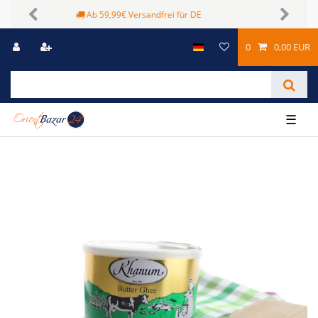
Sichere Zahlungsmöglichkeiten
Previous
Next
0
0,00 EUR
☰