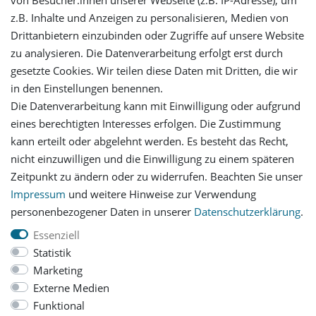
von Besucher:innen unserer Webseite (z.B. IP-Adresse), um
Mein Konto
z.B. Inhalte und Anzeigen zu personalisieren, Medien von
Drittanbietern einzubinden oder Zugriffe auf unsere Website
Login
zu analysieren. Die Datenverarbeitung erfolgt erst durch
gesetzte Cookies. Wir teilen diese Daten mit Dritten, die wir
Registrieren
in den Einstellungen benennen.
Die Datenverarbeitung kann mit Einwilligung oder aufgrund
Versandinformationen
eines berechtigten Interesses erfolgen. Die Zustimmung
kann erteilt oder abgelehnt werden. Es besteht das Recht,
Let's stay connected
nicht einzuwilligen und die Einwilligung zu einem späteren
Zeitpunkt zu ändern oder zu widerrufen. Beachten Sie unser
Impressum
und weitere Hinweise zur Verwendung
personenbezogener Daten in unserer
Daten­schutz­erklärung
.
Essenziell
Statistik
Impressum
Daten­schutz­erklärung
AGB
Marketing
Externe Medien
Funktional
Barrierefreiheitserklärung
Widerrufs­recht