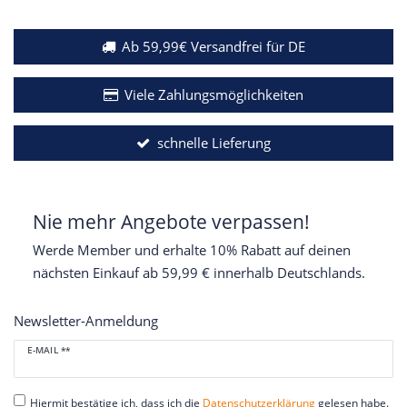
Ab 59,99€ Versandfrei für DE
Viele Zahlungsmöglichkeiten
schnelle Lieferung
Nie mehr Angebote verpassen!
Werde Member und erhalte 10% Rabatt auf deinen
nächsten Einkauf ab 59,99 € innerhalb Deutschlands.
Newsletter-Anmeldung
Newsletter
E-MAIL **
Honig
Hiermit bestätige ich, dass ich die
Daten­schutz­erklärung
gelesen habe.