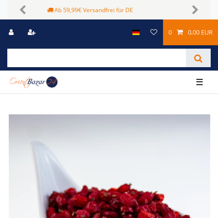
Sichere Zahlungsmöglichkeiten
Previous
Next
0
0,00 EUR
☰