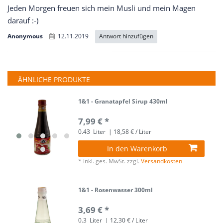
Jeden Morgen freuen sich mein Musli und mein Magen
darauf :-)
Antwort hinzufügen
Anonymous
12.11.2019
ÄHNLICHE PRODUKTE
1&1 - Granatapfel Sirup 430ml
7,99 € *
0.43
Liter
| 18,58 € / Liter
In den Warenkorb
*
inkl. ges. MwSt.
zzgl.
Versandkosten
1&1 - Rosenwasser 300ml
3,69 € *
0.3
Liter
| 12,30 € / Liter