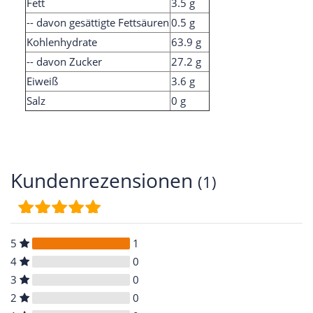
Fett
3.5 g
-- davon gesättigte Fettsäuren
0.5 g
Kohlenhydrate
63.9 g
-- davon Zucker
27.2 g
Eiweiß
3.6 g
Salz
0 g
Kundenrezensionen
(1)
5
1
4
0
3
0
2
0