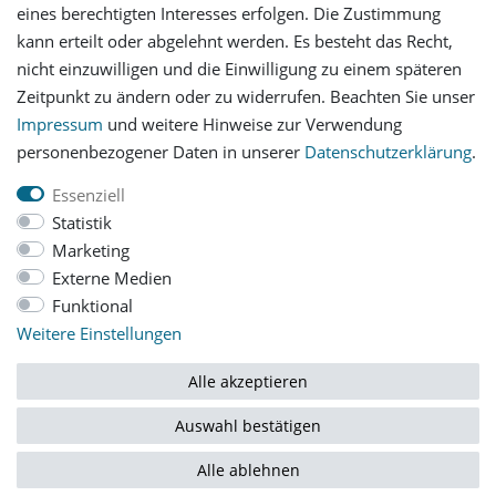
eines berechtigten Interesses erfolgen. Die Zustimmung
Versandinformationen
kann erteilt oder abgelehnt werden. Es besteht das Recht,
nicht einzuwilligen und die Einwilligung zu einem späteren
Let's stay connected
Zeitpunkt zu ändern oder zu widerrufen. Beachten Sie unser
Impressum
und weitere Hinweise zur Verwendung
personenbezogener Daten in unserer
Daten­schutz­erklärung
.
Essenziell
Statistik
Impressum
Daten­schutz­erklärung
AGB
Marketing
Externe Medien
Funktional
Barrierefreiheitserklärung
Widerrufs­recht
Weitere Einstellungen
Vertrag widerrufen
Alle akzeptieren
Auswahl bestätigen
© Copyright 2026 | Alle Rechte vorbehalten.
Alle ablehnen