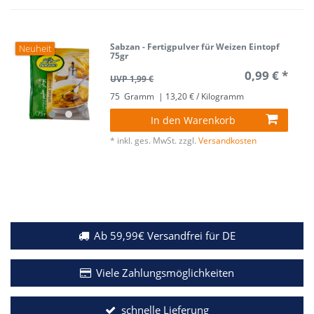
Sabzan - Fertigpulver für Weizen Eintopf
Neuheit
75gr
0,99 € *
UVP 1,99 €
75
Gramm
| 13,20 € / Kilogramm
In den Warenkorb
*
inkl. ges. MwSt.
zzgl.
Versandkosten
Ab 59,99€ Versandfrei für DE
Viele Zahlungsmöglichkeiten
schnelle Lieferung