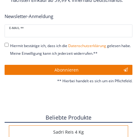
nächsten Einkauf ab 59,99 € innerhalb Deutschlands.
Newsletter-Anmeldung
Newsletter
E-MAIL **
Honig
Hiermit bestätige ich, dass ich die
Daten­schutz­erklärung
gelesen habe.
Meine Einwilligung kann ich jederzeit widerrufen.**
Abonnieren
** Hierbei handelt es sich um ein Pflichtfeld.
Beliebte Produkte
Sadri Reis 4 Kg