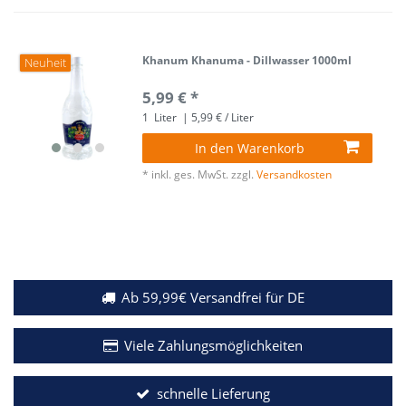
Khanum Khanuma - Dillwasser 1000ml
Neuheit
5,99 € *
1
Liter
| 5,99 € / Liter
In den Warenkorb
*
inkl. ges. MwSt.
zzgl.
Versandkosten
Ab 59,99€ Versandfrei für DE
Viele Zahlungsmöglichkeiten
schnelle Lieferung