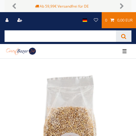
Sichere Zahlungsmöglichkeiten
Previous
Next
0
0,00 EUR
☰