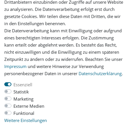
Drittanbietern einzubinden oder Zugriffe auf unsere Website
Login
zu analysieren. Die Datenverarbeitung erfolgt erst durch
gesetzte Cookies. Wir teilen diese Daten mit Dritten, die wir
in den Einstellungen benennen.
Registrieren
Die Datenverarbeitung kann mit Einwilligung oder aufgrund
eines berechtigten Interesses erfolgen. Die Zustimmung
Versandinformationen
kann erteilt oder abgelehnt werden. Es besteht das Recht,
nicht einzuwilligen und die Einwilligung zu einem späteren
Let's stay connected
Zeitpunkt zu ändern oder zu widerrufen. Beachten Sie unser
Impressum
und weitere Hinweise zur Verwendung
personenbezogener Daten in unserer
Daten­schutz­erklärung
.
Essenziell
Statistik
Impressum
Daten­schutz­erklärung
AGB
Marketing
Externe Medien
Funktional
Barrierefreiheitserklärung
Widerrufs­recht
Weitere Einstellungen