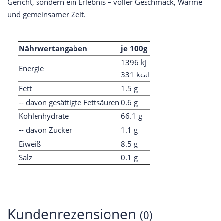
Gericht, sondern ein Erlebnis – voller Geschmack, Wärme
und gemeinsamer Zeit.
Nährwertangaben
je 100g
1396 kJ
Energie
331 kcal
Fett
1.5 g
-- davon gesättigte Fettsäuren
0.6 g
Kohlenhydrate
66.1 g
-- davon Zucker
1.1 g
Eiweiß
8.5 g
Salz
0.1 g
Kundenrezensionen
(0)