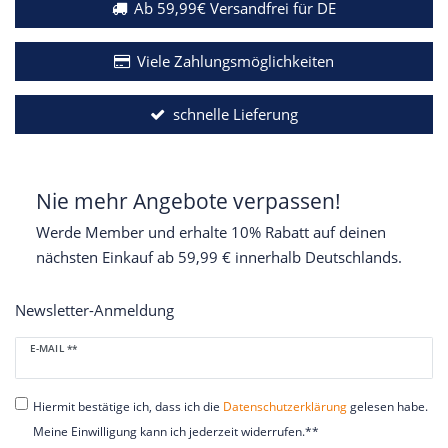
Ab 59,99€ Versandfrei für DE
Viele Zahlungsmöglichkeiten
schnelle Lieferung
Nie mehr Angebote verpassen!
Werde Member und erhalte 10% Rabatt auf deinen
nächsten Einkauf ab 59,99 € innerhalb Deutschlands.
Newsletter-Anmeldung
Newsletter
E-MAIL **
Honig
Hiermit bestätige ich, dass ich die
Daten­schutz­erklärung
gelesen habe.
Meine Einwilligung kann ich jederzeit widerrufen.**