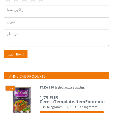
نام
Feedback::Feedback.honeypotLabel
آگهی
عنوان
شما
متن
ارسال نظر
نظر
ÄHNLICHE PRODUKTE
TT.KA کنسرو سبزی مخلوط 380gr.
جدید
1,79 EUR
Ceres::Template.itemFootnote
0.38
Kilogramm
| 4,71 EUR / Kilogramm