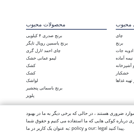
 محبوب
محصولات محبوب
چای
برنج صدری ۴ کیلویی
برنج
برنج یاسمین رویال تایگر
ادویه جات
چای احمد /ارل گری
یمه آماده
لیمو عمانی خشک
و آشپزخانه
کشک
خشکبار
کشک
تهیه غذاها
لواشک
برنج باسماتی پنجشیر
پلوپز
وارد ضروری هستند ، در حالی که برخی دیگر به ما در بهبود
ری درباره کوکی هایی که ما استفاده می کنیم و حقوق شما
به عنوان یک کاربر در ما: policy و our: legal پیدا کنید.