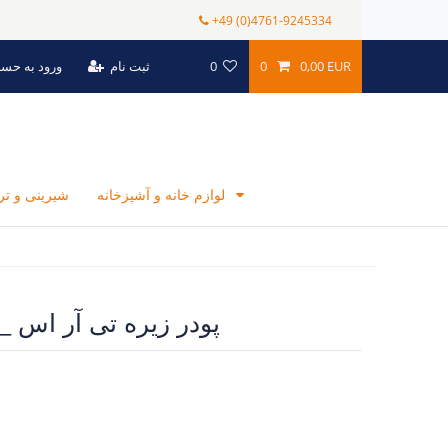
+49 (0)4761-9245334
0,00 EUR
0
0
ثبت نام
ورود به حس
لوازم خانه و آشپزخانه
شیرینی و ت
پودر زیره تی آر اس _400 گرمی