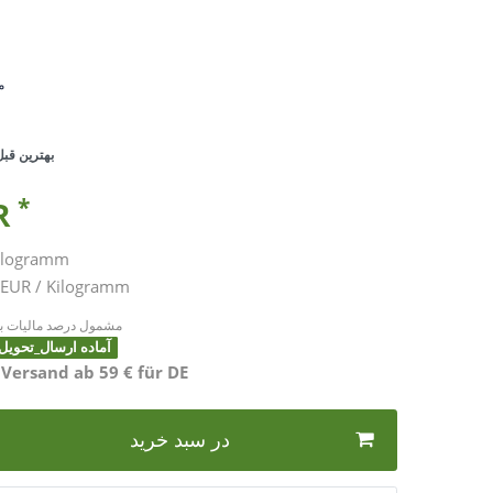
•
بهترین قبل 
*
UR
ilogramm
24,98 EUR / Kilogramm
* مشمول درصد مالیات به
آماده ارسال_تحویل بین 2 تا 4 ر
 Versand ab 59 € für DE
در سبد خرید