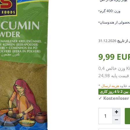
•وزن :400 گرم
محصولی از هندوستان
از تاریخ
31.12.2026
9,99 E
K
0,4
وزن خالص
قیمت پایه
 علاوه
هزینه ارسال
وز کاری
✓
Kostenloser