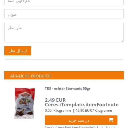
نام
Feedback::Feedback.honeypotLabel
آگهی
عنوان
شما
متن
ارسال نظر
نظر
ÄHNLICHE PRODUKTE
TRS - echter Sternanis 50gr
2,49 EUR
Ceres::Template.itemFootnote
0.05
Kilogramm
| 49,80 EUR / Kilogramm
در سبد خرید
مشمول مالیات
Ceres::Template.itemFootnote