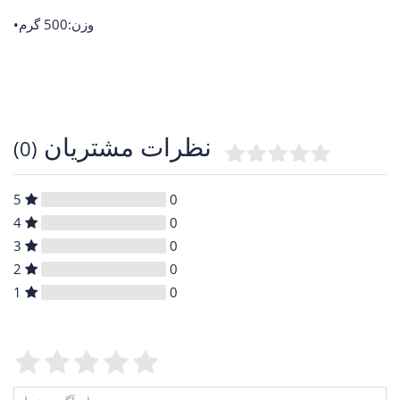
•وزن:500 گرم
نظرات مشتریان
(0)
5
0
4
0
3
0
2
0
1
0
Feedback::Feedback.feedbackTextLegend
Feedback::Feedback.feedbac
Feedback::Feedback.feed
Feedback::Feedback.fe
Feedback::Feedback.
Feedback::Feedbac