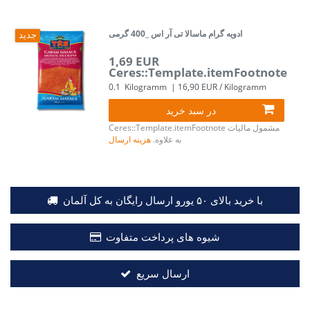
ادویه گرام ماسالا تی آر اس _400 گرمی
جدید
1,69 EUR
Ceres::Template.itemFootnote
0.1
Kilogramm
| 16,90 EUR / Kilogramm
در سبد خرید
مشمول مالیات
Ceres::Template.itemFootnote
به علاوه.
هزینه ارسال
با خرید بالای ۵۰ یورو ارسال رایگان به کل آلمان
شیوه های پرداخت متفاوت
ارسال سریع