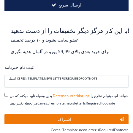
ارسال سریع
با این کار هرگز دیگر تخفیفات را از دست ندهید!
عضو سایت بشوید و ۱۰ درصد تخفیف
برای خرید بعدی بالای 59,99 یورو در آلمان هدیه بگیری
ثبت نام خبرنامه:
Ceres::Template.newsletterHoneypotLabel
ایمیل CERES::TEMPLATE.NEWSLETTERISREQUIREDFOOTNOTE
خوانده ام. میتوانم نظرم را
Daten­schutz­erklärung
بدین وسیله تایید میکنم که من
هر لحظه تغییر دهمCeres::Template.newsletterIsRequiredFootnote
اشتراک
Ceres::Template.newsletterIsRequiredFootnote