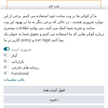
ثبت نام
ما از کوکی ها در وب سایت خود استفاده می کنیم. برخی از این
اطلاعات ارسال
موارد ضروری هستند ، در حالی که برخی دیگر به ما در بهبود این وب
سایت و تجربه شما کمک می کنند. می توانید اطلاعات بیشتری
Let's stay connected
درباره کوکی هایی که ما استفاده می کنیم و حقوق شما به عنوان یک
کاربر در ما: policy و our: legal پیدا کنید.
ضروری است
آمار
بازاریابی
رسانه های خارجی
AGB
Daten­schutz­erklärung
حک کردن
Functional
باقی تنظیمات
Widerrufs­recht
قبول کردن همه
ذخیره
© Copyright 2026 | تمامی حقوق محفوظ است