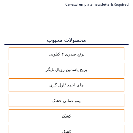
Ceres::Template.newsletterIsRequired
محصولات محبوب
برنج صدری ۴ کیلویی
برنج یاسمین رویال تایگر
چای احمد /ارل گری
لیمو عمانی خشک
کشک
کشک