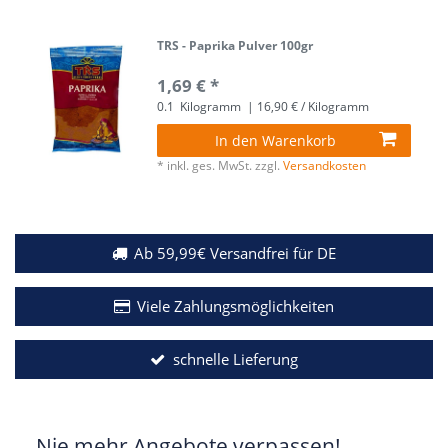
TRS - Paprika Pulver 100gr
1,69 € *
0.1
Kilogramm
| 16,90 € / Kilogramm
In den Warenkorb
*
inkl. ges. MwSt.
zzgl.
Versandkosten
Ab 59,99€ Versandfrei für DE
Viele Zahlungsmöglichkeiten
schnelle Lieferung
Nie mehr Angebote verpassen!