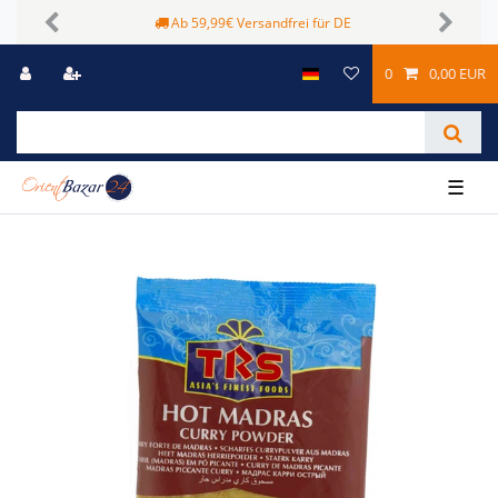
Sichere Zahlungsmöglichkeiten
Previous
Next
0
0,00 EUR
☰