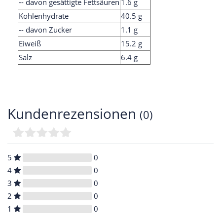
-- davon gesättigte Fettsäuren
1.6 g
Kohlenhydrate
40.5 g
-- davon Zucker
1.1 g
Eiweiß
15.2 g
Salz
6.4 g
Kundenrezensionen
(0)
5
0
4
0
3
0
2
0
1
0