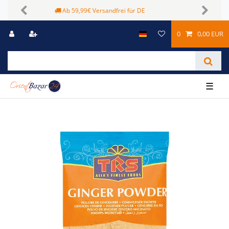
Sichere Zahlungsmöglichkeiten
Previous
Next
0
0,00 EUR
☰