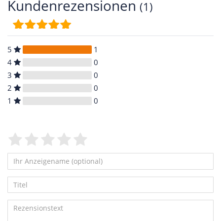
Kundenrezensionen
(1)
5
1
4
0
3
0
2
0
1
0
Bewertungssterne
1
2
3
4
5
von
von
von
von
von
5
5
5
5
5
Ihr
Platzhalter
Anzeigename
Bewertungssternen
Bewertungssternen
Bewertungssternen
Bewertungssternen
Bewertungssternen
Titel
(optional)