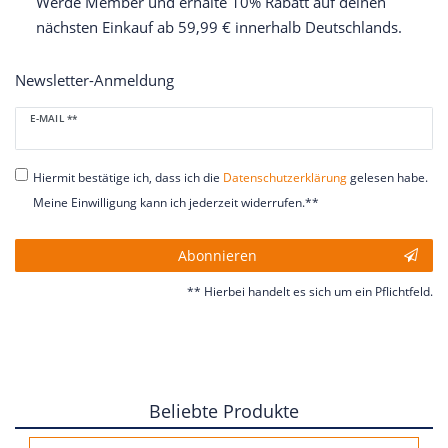
Werde Member und erhalte 10% Rabatt auf deinen
nächsten Einkauf ab 59,99 € innerhalb Deutschlands.
Newsletter-Anmeldung
Newsletter
E-MAIL **
Honig
Hiermit bestätige ich, dass ich die
Daten­schutz­erklärung
gelesen habe.
Meine Einwilligung kann ich jederzeit widerrufen.**
Abonnieren
** Hierbei handelt es sich um ein Pflichtfeld.
Beliebte Produkte