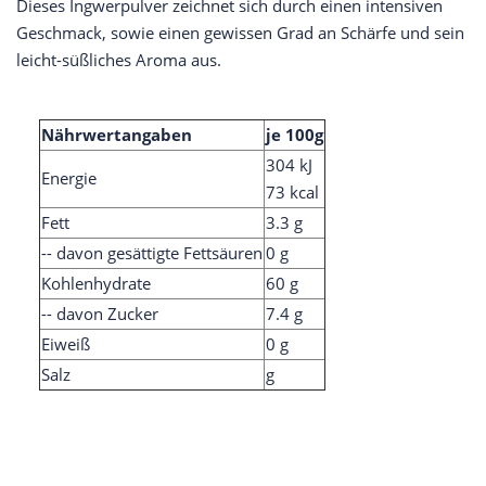
Dieses Ingwerpulver zeichnet sich durch einen intensiven
Geschmack, sowie einen gewissen Grad an Schärfe und sein
leicht-süßliches Aroma aus.
Nährwertangaben
je 100g
304 kJ
Energie
73 kcal
Fett
3.3 g
-- davon gesättigte Fettsäuren
0 g
Kohlenhydrate
60 g
-- davon Zucker
7.4 g
Eiweiß
0 g
Salz
g