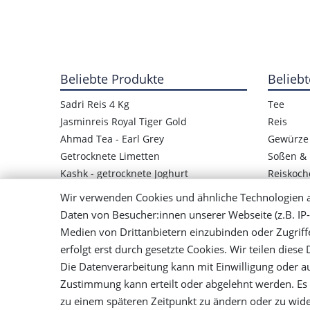
Beliebte Produkte
Beliebt
Sadri Reis 4 Kg
Tee
Jasminreis Royal Tiger Gold
Reis
Ahmad Tea - Earl Grey
Gewürze
Getrocknete Limetten
Soßen & 
Kashk - getrocknete Joghurt
Reiskoch
Kashk-Quark
Getrockn
Wir verwenden Cookies und ähnliche Technologien 
Obst Paste Lavashak
Rezepte 
Daten von Besucher:innen unserer Webseite (z.B. IP-
Panjshir - Basmati Reis
Medien von Drittanbietern einzubinden oder Zugriff
Reiskocher für Reiskruste
erfolgt erst durch gesetzte Cookies. Wir teilen diese
Die Datenverarbeitung kann mit Einwilligung oder au
Zustimmung kann erteilt oder abgelehnt werden. Es b
Impressum
Daten­schutz
zu einem späteren Zeitpunkt zu ändern oder zu wid