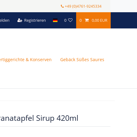
+49 (0)4761-9245334
elden
Registrieren
0
0
0,00 EUR
ertiggerichte & Konserven
Gebäck Süßes Saures
ranatapfel Sirup 420ml