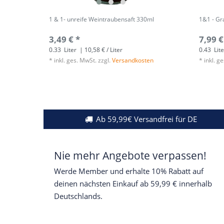
1 & 1- unreife Weintraubensaft 330ml
1&1 - Gr
3,49 € *
7,99 €
0.33
Liter
| 10,58 € / Liter
0.43
Lite
*
inkl. ges. MwSt.
zzgl.
Versandkosten
*
inkl. g
Ab 59,99€ Versandfrei für DE
Nie mehr Angebote verpassen!
Werde Member und erhalte 10% Rabatt auf
deinen nächsten Einkauf ab 59,99 € innerhalb
Deutschlands.