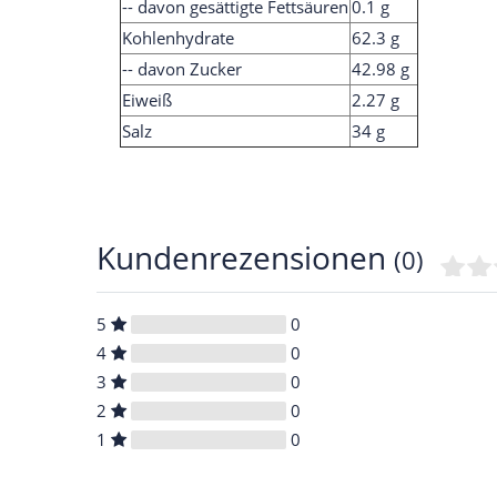
-- davon gesättigte Fettsäuren
0.1 g
Kohlenhydrate
62.3 g
-- davon Zucker
42.98 g
Eiweiß
2.27 g
Salz
34 g
Kundenrezensionen
(0)
5
0
4
0
3
0
2
0
1
0