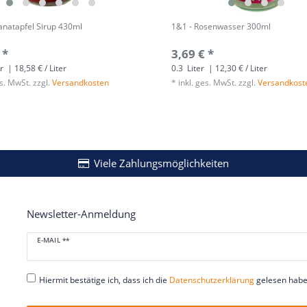
anatapfel Sirup 430ml
1&1 - Rosenwasser 300ml
 *
3,69 € *
r
| 18,58 € / Liter
0.3
Liter
| 12,30 € / Liter
es. MwSt.
zzgl.
Versandkosten
*
inkl. ges. MwSt.
zzgl.
Versandkost
Viele Zahlungsmöglichkeiten
Newsletter-Anmeldung
Newsletter
E-MAIL **
Honig
Hiermit bestätige ich, dass ich die
Daten­schutz­erklärung
gelesen habe.