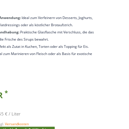
e Anwendung:
Ideal zum Verfeinern von Desserts, Joghurts,
alatdressings oder als köstlicher Brotaufstrich.
andhabung:
Praktische Glasflasche mit Verschluss, die das
ie Frische des Sirups bewahrt.
ekt als Zutat in Kuchen, Torten oder als Topping für Eis.
al zum Marinieren von Fleisch oder als Basis für exotische
*
UR
5 € / Liter
gl.
Versandkosten