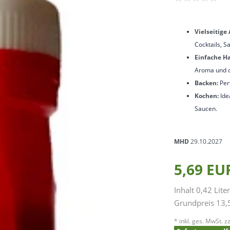
Vielseitig
Cocktails, S
Einfache H
Aroma und d
Backen:
Perf
Kochen:
Ide
Saucen.
MHD
29.10.2027
5,69 E
Inhalt
0,42
Liter
Grundpreis
13,5
* inkl. ges. MwSt. zz