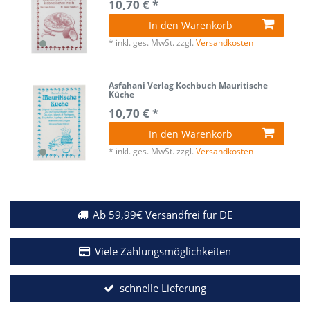
10,70 € *
In den Warenkorb
*
inkl. ges. MwSt.
zzgl.
Versandkosten
Asfahani Verlag Kochbuch Mauritische
Küche
10,70 € *
In den Warenkorb
*
inkl. ges. MwSt.
zzgl.
Versandkosten
Ab 59,99€ Versandfrei für DE
Viele Zahlungsmöglichkeiten
schnelle Lieferung