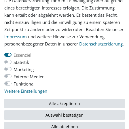
Die Datenverarbeitung kann mit Einwilligung oder aufgrund
eines berechtigten Interesses erfolgen. Die Zustimmung
Versandinformationen
kann erteilt oder abgelehnt werden. Es besteht das Recht,
nicht einzuwilligen und die Einwilligung zu einem späteren
Let's stay connected
Zeitpunkt zu ändern oder zu widerrufen. Beachten Sie unser
Impressum
und weitere Hinweise zur Verwendung
personenbezogener Daten in unserer
Daten­schutz­erklärung
.
Essenziell
Statistik
Impressum
Daten­schutz­erklärung
AGB
Marketing
Externe Medien
Funktional
Barrierefreiheitserklärung
Widerrufs­recht
Weitere Einstellungen
Vertrag widerrufen
Alle akzeptieren
Auswahl bestätigen
© Copyright 2026 | Alle Rechte vorbehalten.
Alle ablehnen