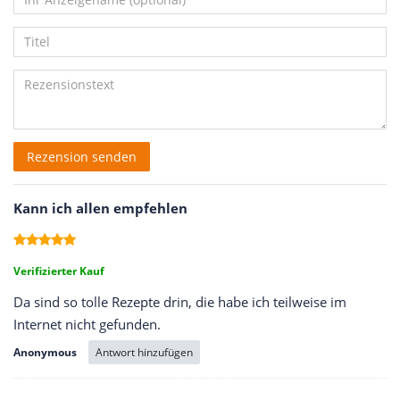
5
5
5
5
5
Ihr
Platzhalter
Anzeigename
Bewertungssternen
Bewertungssternen
Bewertungssternen
Bewertungssternen
Bewertungssternen
Titel
(optional)
Rezensionstext
Rezension senden
Kann ich allen empfehlen
Verifizierter Kauf
Da sind so tolle Rezepte drin, die habe ich teilweise im
Internet nicht gefunden.
Antwort hinzufügen
Anonymous