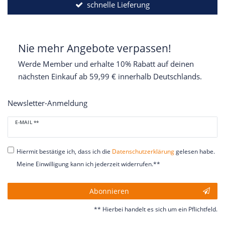
schnelle Lieferung
Nie mehr Angebote verpassen!
Werde Member und erhalte 10% Rabatt auf deinen
nächsten Einkauf ab 59,99 € innerhalb Deutschlands.
Newsletter-Anmeldung
Newsletter
E-MAIL **
Honig
Hiermit bestätige ich, dass ich die
Daten­schutz­erklärung
gelesen habe.
Meine Einwilligung kann ich jederzeit widerrufen.**
Abonnieren
** Hierbei handelt es sich um ein Pflichtfeld.