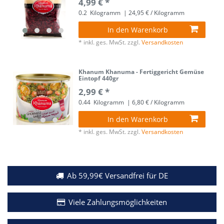
4,99 € *
0.2
Kilogramm
| 24,95 € / Kilogramm
In den Warenkorb
*
inkl. ges. MwSt.
zzgl.
Versandkosten
Khanum Khanuma - Fertiggericht Gemüse
Eintopf 440gr
2,99 € *
0.44
Kilogramm
| 6,80 € / Kilogramm
In den Warenkorb
*
inkl. ges. MwSt.
zzgl.
Versandkosten
Ab 59,99€ Versandfrei für DE
Viele Zahlungsmöglichkeiten