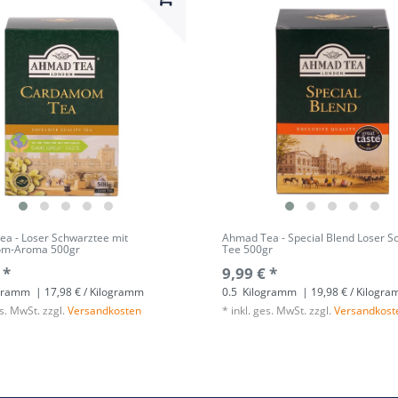
a - Loser Schwarztee mit
Ahmad Tea - Special Blend Loser S
m-Aroma 500gr
Tee 500gr
 *
9,99 € *
gramm
| 17,98 € / Kilogramm
0.5
Kilogramm
| 19,98 € / Kilogr
es. MwSt.
zzgl.
Versandkosten
*
inkl. ges. MwSt.
zzgl.
Versandkost