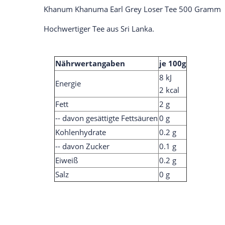
Khanum Khanuma Earl Grey Loser Tee 500 Gramm
Hochwertiger Tee aus Sri Lanka.
Nährwertangaben
je 100g
8 kJ
Energie
2 kcal
Fett
2 g
-- davon gesättigte Fettsäuren
0 g
Kohlenhydrate
0.2 g
-- davon Zucker
0.1 g
Eiweiß
0.2 g
Salz
0 g