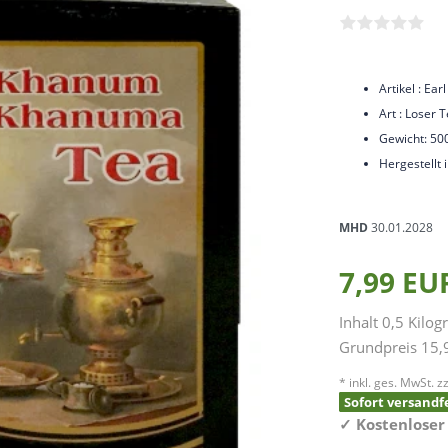
Artikel : Ear
Art : Loser 
Gewicht: 5
Hergestellt i
MHD
30.01.2028
7,99 E
Inhalt
0,5
Kilo
Grundpreis
15,
* inkl. ges. MwSt. zz
Sofort versandfe
✓
Kostenloser