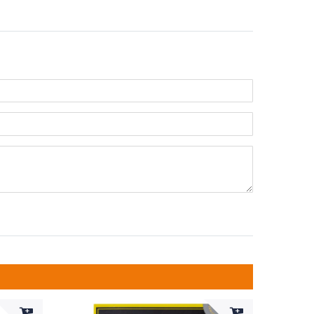
n
ternen
ssternen
ngssternen
tungssternen
ertungssternen