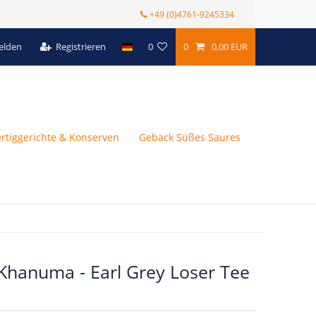
+49 (0)4761-9245334
elden
Registrieren
0
0
0,00 EUR
ertiggerichte & Konserven
Gebäck Süßes Saures
hanuma - Earl Grey Loser Tee