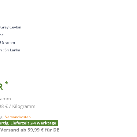
l Grey Ceylon
Tee
00 Gramm
n : Sri Lanka
*
UR
gramm
98 € / Kilogramm
gl.
Versandkosten
rtig, Lieferzeit 2-4 Werktage
 Versand ab 59,99 € für DE