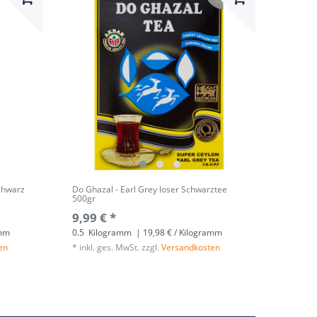
chwarz
Do Ghazal - Earl Grey loser Schwarztee
500gr
9,99 € *
amm
0.5
Kilogramm
| 19,98 € / Kilogramm
en
*
inkl. ges. MwSt.
zzgl.
Versandkosten