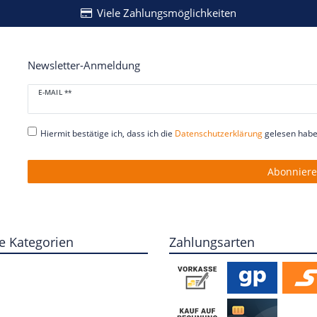
Viele Zahlungsmöglichkeiten
Newsletter-Anmeldung
Newsletter
E-MAIL **
Honig
Hiermit bestätige ich, dass ich die
Daten­schutz­erklärung
gelesen habe.
Abonnier
e Kategorien
Zahlungsarten