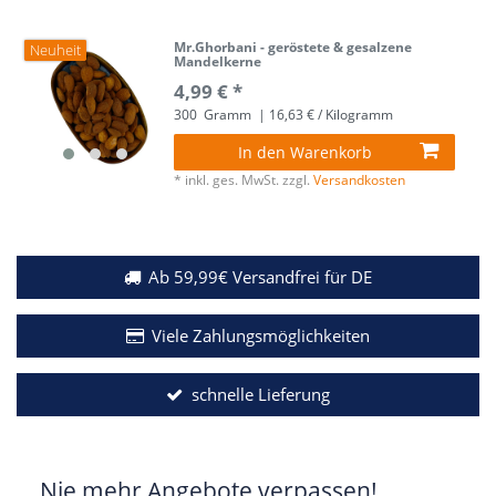
Mr.Ghorbani - geröstete & gesalzene
Neuheit
Mandelkerne
4,99 € *
300
Gramm
| 16,63 € / Kilogramm
In den Warenkorb
*
inkl. ges. MwSt.
zzgl.
Versandkosten
Ab 59,99€ Versandfrei für DE
Viele Zahlungsmöglichkeiten
schnelle Lieferung
Nie mehr Angebote verpassen!