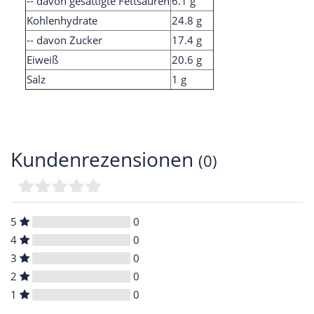
-- davon gesättigte Fettsäuren
6.1 g
Kohlenhydrate
24.8 g
-- davon Zucker
17.4 g
Eiweiß
20.6 g
Salz
1 g
Kundenrezensionen
(0)
5
0
4
0
3
0
2
0
1
0