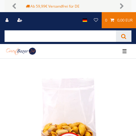
Sichere Zahlungsmöglichkeiten
Previous
Next
0
0,00 EUR
☰