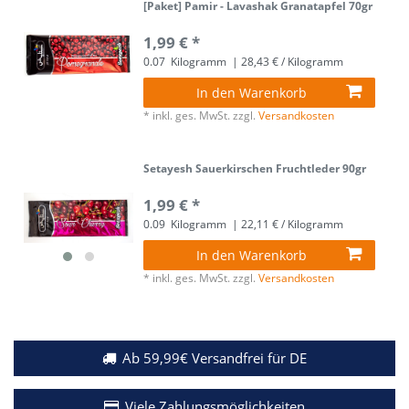
[Paket] Pamir - Lavashak Granatapfel 70gr
1,99 € *
0.07
Kilogramm
| 28,43 € / Kilogramm
In den Warenkorb
*
inkl. ges. MwSt.
zzgl.
Versandkosten
Setayesh Sauerkirschen Fruchtleder 90gr
1,99 € *
0.09
Kilogramm
| 22,11 € / Kilogramm
In den Warenkorb
*
inkl. ges. MwSt.
zzgl.
Versandkosten
Ab 59,99€ Versandfrei für DE
Viele Zahlungsmöglichkeiten