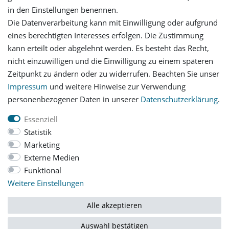
in den Einstellungen benennen.
Registrieren
Die Datenverarbeitung kann mit Einwilligung oder aufgrund
eines berechtigten Interesses erfolgen. Die Zustimmung
Versandinformationen
kann erteilt oder abgelehnt werden. Es besteht das Recht,
nicht einzuwilligen und die Einwilligung zu einem späteren
Let's stay connected
Zeitpunkt zu ändern oder zu widerrufen. Beachten Sie unser
Impressum
und weitere Hinweise zur Verwendung
personenbezogener Daten in unserer
Daten­schutz­erklärung
.
Essenziell
Statistik
Impressum
Daten­schutz­erklärung
AGB
Marketing
Externe Medien
Funktional
Barrierefreiheitserklärung
Widerrufs­recht
Weitere Einstellungen
Vertrag widerrufen
Alle akzeptieren
Auswahl bestätigen
© Copyright 2026 | Alle Rechte vorbehalten.