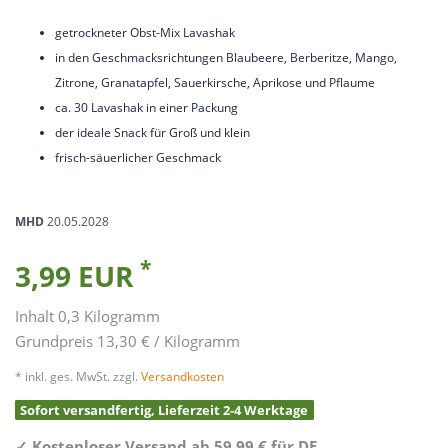
getrockneter Obst-Mix Lavashak
in den Geschmacksrichtungen Blaubeere, Berberitze, Mango,
Zitrone, Granatapfel, Sauerkirsche, Aprikose und Pflaume
ca. 30 Lavashak in einer Packung
der ideale Snack für Groß und klein
frisch-säuerlicher Geschmack
MHD
20.05.2028
*
3,99 EUR
Inhalt
0,3
Kilogramm
Grundpreis
13,30 € / Kilogramm
* inkl. ges. MwSt. zzgl.
Versandkosten
Sofort versandfertig, Lieferzeit 2-4 Werktage
✓
Kostenloser Versand ab 59,99 € für DE