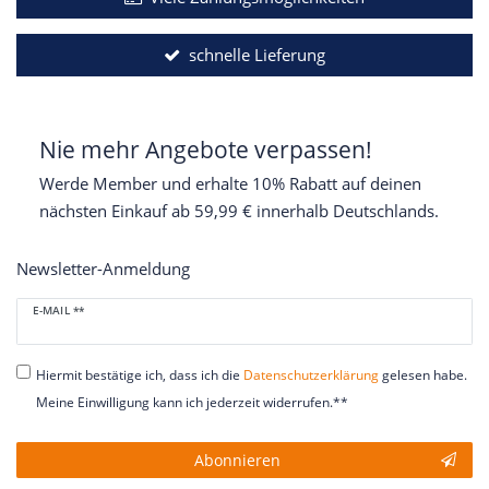
schnelle Lieferung
Nie mehr Angebote verpassen!
Werde Member und erhalte 10% Rabatt auf deinen
nächsten Einkauf ab 59,99 € innerhalb Deutschlands.
Newsletter-Anmeldung
Newsletter
E-MAIL **
Honig
Hiermit bestätige ich, dass ich die
Daten­schutz­erklärung
gelesen habe.
Meine Einwilligung kann ich jederzeit widerrufen.**
Abonnieren