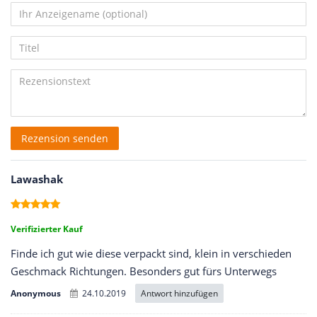
von
von
von
von
von
5
5
5
5
5
Ihr
Platzhalter
Anzeigename
Bewertungssternen
Bewertungssternen
Bewertungssternen
Bewertungssternen
Bewertungssternen
Titel
(optional)
Rezensionstext
Rezension senden
Lawashak
Verifizierter Kauf
Finde ich gut wie diese verpackt sind, klein in verschieden
Geschmack Richtungen. Besonders gut fürs Unterwegs
Antwort hinzufügen
Anonymous
24.10.2019