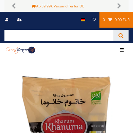
Sichere Zahlungsmöglichkeiten
Previous
Next
0
0,00 EUR
☰