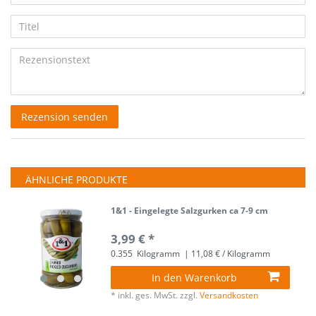
5
5
5
5
5
Ihr
Platzhalter
Anzeigename
Bewertungssternen
Bewertungssternen
Bewertungssternen
Bewertungssternen
Bewertungssternen
Titel
(optional)
Rezensionstext
Rezension senden
ÄHNLICHE PRODUKTE
1&1 - Eingelegte Salzgurken ca 7-9 cm
3,99 € *
0.355
Kilogramm
| 11,08 € / Kilogramm
In den Warenkorb
*
inkl. ges. MwSt.
zzgl.
Versandkosten