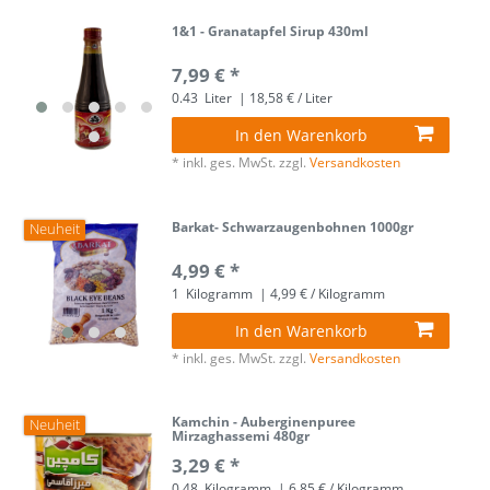
1&1 - Granatapfel Sirup 430ml
7,99 € *
0.43
Liter
| 18,58 € / Liter
In den Warenkorb
*
inkl. ges. MwSt.
zzgl.
Versandkosten
Barkat- Schwarzaugenbohnen 1000gr
Neuheit
4,99 € *
1
Kilogramm
| 4,99 € / Kilogramm
In den Warenkorb
*
inkl. ges. MwSt.
zzgl.
Versandkosten
Kamchin - Auberginenpuree
Neuheit
Mirzaghassemi 480gr
3,29 € *
0.48
Kilogramm
| 6,85 € / Kilogramm