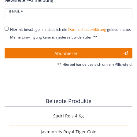
Newsletter-Anmeldung
Newsletter
E-MAIL **
Honig
Hiermit bestätige ich, dass ich die
Daten­schutz­erklärung
gelesen habe.
Meine Einwilligung kann ich jederzeit widerrufen.**
Abonnieren
** Hierbei handelt es sich um ein Pflichtfeld.
Beliebte Produkte
Sadri Reis 4 Kg
Jasminreis Royal Tiger Gold