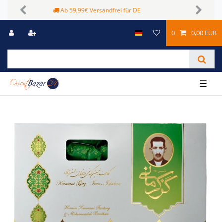
Sichere Zahlungsmöglichkeiten
Previous
Next
0
0,00 EUR
☰