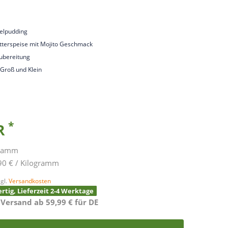
kelpudding
terspeise mit Mojito Geschmack
ubereitung
 Groß und Klein
*
UR
gramm
90 € / Kilogramm
gl.
Versandkosten
rtig, Lieferzeit 2-4 Werktage
 Versand ab 59,99 € für DE