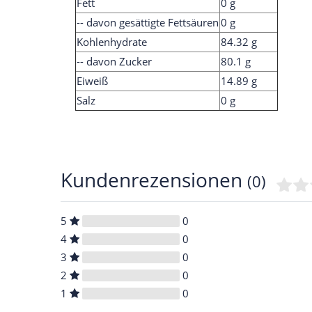
Fett
0 g
-- davon gesättigte Fettsäuren
0 g
Kohlenhydrate
84.32 g
-- davon Zucker
80.1 g
Eiweiß
14.89 g
Salz
0 g
Kundenrezensionen
(0)
5
0
4
0
3
0
2
0
1
0