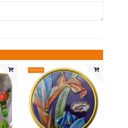
ternen
ssternen
ngssternen
tungssternen
ertungssternen
Neuheit