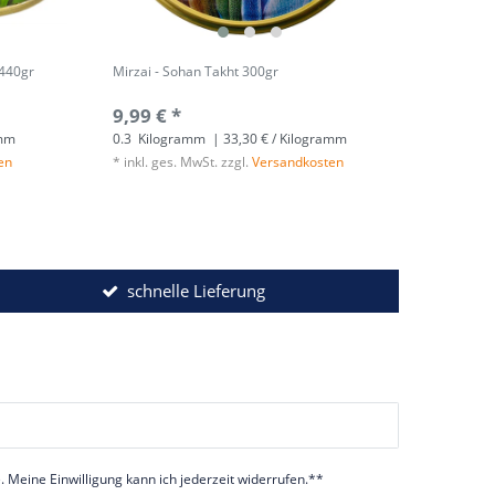
 440gr
Mirzai - Sohan Takht 300gr
9,99 € *
amm
0.3
Kilogramm
| 33,30 € / Kilogramm
en
*
inkl. ges. MwSt.
zzgl.
Versandkosten
schnelle Lieferung
 Meine Einwilligung kann ich jederzeit widerrufen.**