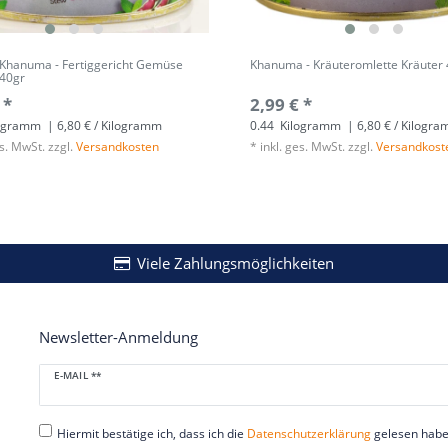
Khanuma - Fertiggericht Gemüse
Khanuma - Kräuteromlette Kräuter
440gr
 *
2,99 € *
ogramm
| 6,80 € / Kilogramm
0.44
Kilogramm
| 6,80 € / Kilogr
es. MwSt.
zzgl.
Versandkosten
*
inkl. ges. MwSt.
zzgl.
Versandkost
Viele Zahlungsmöglichkeiten
Newsletter-Anmeldung
Newsletter
E-MAIL **
Honig
Hiermit bestätige ich, dass ich die
Daten­schutz­erklärung
gelesen habe.