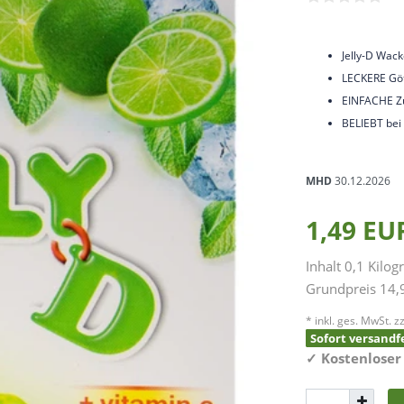
Jelly-D Wac
LECKERE Göt
EINFACHE Z
BELIEBT bei
MHD
30.12.2026
1,49 E
Inhalt
0,1
Kilo
Grundpreis
14,
* inkl. ges. MwSt. zz
Sofort versandfe
✓
Kostenloser