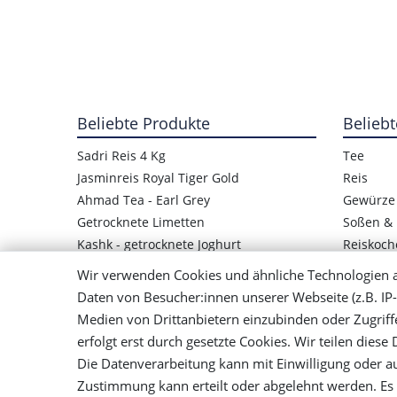
Beliebte Produkte
Beliebt
Sadri Reis 4 Kg
Tee
Jasminreis Royal Tiger Gold
Reis
Ahmad Tea - Earl Grey
Gewürze
Getrocknete Limetten
Soßen & 
Kashk - getrocknete Joghurt
Reiskoch
Kashk-Quark
Getrockn
Wir verwenden Cookies und ähnliche Technologien 
Obst Paste Lavashak
Rezepte 
Daten von Besucher:innen unserer Webseite (z.B. IP-
Panjshir - Basmati Reis
Medien von Drittanbietern einzubinden oder Zugriff
Reiskocher für Reiskruste
erfolgt erst durch gesetzte Cookies. Wir teilen diese
Die Datenverarbeitung kann mit Einwilligung oder au
Zustimmung kann erteilt oder abgelehnt werden. Es b