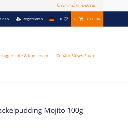
+49 (0)4761-9245334
elden
Registrieren
0
0
0,00 EUR
ertiggerichte & Konserven
Gebäck Süßes Saures
Wackelpudding Mojito 100g