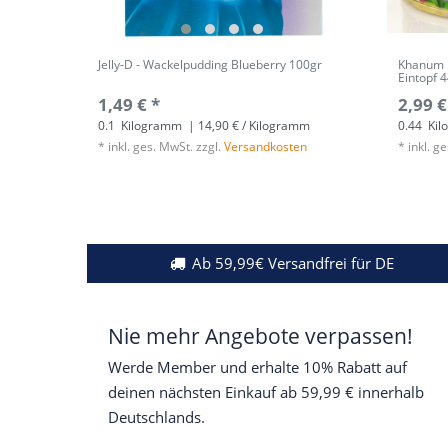
Jelly-D - Wackelpudding Blueberry 100gr
Khanum 
Eintopf 
1,49 € *
2,99 €
0.1
Kilogramm
| 14,90 € / Kilogramm
0.44
Kil
*
inkl. ges. MwSt.
zzgl.
Versandkosten
*
inkl. g
Ab 59,99€ Versandfrei für DE
Nie mehr Angebote verpassen!
Werde Member und erhalte 10% Rabatt auf
deinen nächsten Einkauf ab 59,99 € innerhalb
Deutschlands.