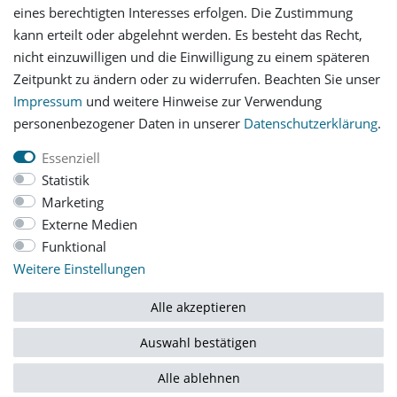
eines berechtigten Interesses erfolgen. Die Zustimmung
Versandinformationen
kann erteilt oder abgelehnt werden. Es besteht das Recht,
nicht einzuwilligen und die Einwilligung zu einem späteren
Let's stay connected
Zeitpunkt zu ändern oder zu widerrufen. Beachten Sie unser
Impressum
und weitere Hinweise zur Verwendung
personenbezogener Daten in unserer
Daten­schutz­erklärung
.
Essenziell
Statistik
Impressum
Daten­schutz­erklärung
AGB
Marketing
Externe Medien
Funktional
Barrierefreiheitserklärung
Widerrufs­recht
Weitere Einstellungen
Vertrag widerrufen
Alle akzeptieren
Auswahl bestätigen
© Copyright 2026 | Alle Rechte vorbehalten.
Alle ablehnen