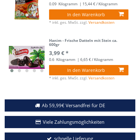
0.09
Kilogramm
| 15,44 € / Kilogramm
In den Warenkorb
*
inkl. ges. MwSt.
zzgl.
Versandkosten
Hanim - Frische Datteln mit Stein ca.
600gr
3,99 € *
0.6
Kilogramm
| 6,65 € / Kilogramm
In den Warenkorb
*
inkl. ges. MwSt.
zzgl.
Versandkosten
Ab 59,99€ Versandfrei für DE
Viele Zahlungsmöglichkeiten
schnelle Lieferung