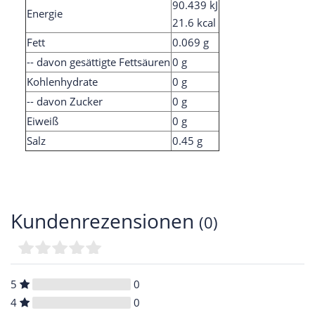
90.439 kJ
Energie
21.6 kcal
Fett
0.069 g
-- davon gesättigte Fettsäuren
0 g
Kohlenhydrate
0 g
-- davon Zucker
0 g
Eiweiß
0 g
Salz
0.45 g
Kundenrezensionen
(0)
5
0
4
0