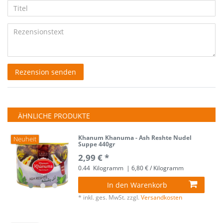
5
5
5
5
5
Anzeigename
Bewertungssternen
Bewertungssternen
Bewertungssternen
Bewertungssternen
Bewertungssternen
Titel
(optional)
Rezensionstext
Rezension senden
ÄHNLICHE PRODUKTE
Khanum Khanuma - Ash Reshte Nudel
Neuheit
Suppe 440gr
2,99 € *
0.44
Kilogramm
| 6,80 € / Kilogramm
In den Warenkorb
*
inkl. ges. MwSt.
zzgl.
Versandkosten