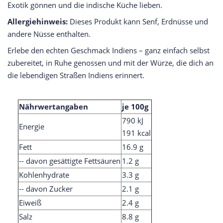
Exotik gönnen und die indische Küche lieben.
Allergiehinweis:
Dieses Produkt kann Senf, Erdnüsse und
andere Nüsse enthalten.
Erlebe den echten Geschmack Indiens – ganz einfach selbst
zubereitet, in Ruhe genossen und mit der Würze, die dich an
die lebendigen Straßen Indiens erinnert.
Nährwertangaben
je 100g
790 kJ
Energie
191 kcal
Fett
16.9 g
-- davon gesättigte Fettsäuren
1.2 g
Kohlenhydrate
3.3 g
-- davon Zucker
2.1 g
Eiweiß
2.4 g
Salz
8.8 g