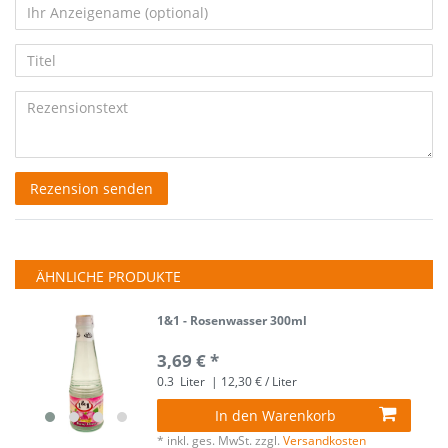
von
von
von
von
von
5
5
5
5
5
Ihr
Platzhalter
Anzeigename
Bewertungssternen
Bewertungssternen
Bewertungssternen
Bewertungssternen
Bewertungssternen
Titel
(optional)
Rezensionstext
Rezension senden
ÄHNLICHE PRODUKTE
1&1 - Rosenwasser 300ml
3,69 € *
0.3
Liter
| 12,30 € / Liter
In den Warenkorb
*
inkl. ges. MwSt.
zzgl.
Versandkosten