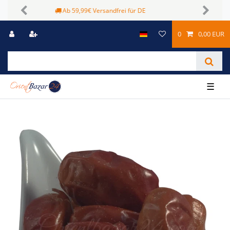
Sichere Zahlungsmöglichkeiten
Previous
Next
0
0,00 EUR
☰