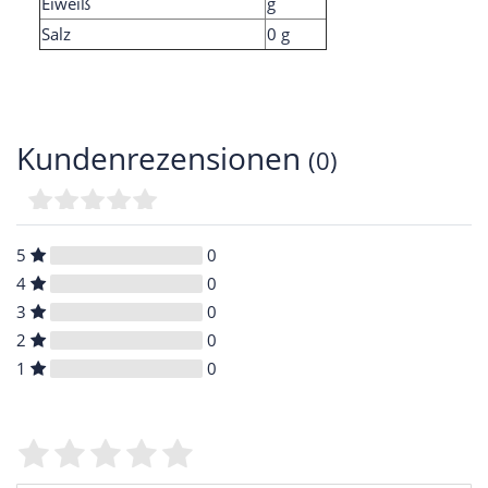
Eiweiß
g
Salz
0 g
Kundenrezensionen
(0)
5
0
4
0
3
0
2
0
1
0
Bewertungssterne
1
2
3
4
5