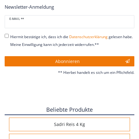
Newsletter-Anmeldung
Newsletter
E-MAIL **
Honig
Hiermit bestätige ich, dass ich die
Daten­schutz­erklärung
gelesen habe.
Meine Einwilligung kann ich jederzeit widerrufen.**
Abonnieren
** Hierbei handelt es sich um ein Pflichtfeld.
Beliebte Produkte
Sadri Reis 4 Kg