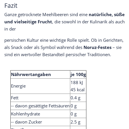
Fazit
Ganze getrocknete Meehlbeeren sind eine
natürliche, süße
und vielseitige Frucht
, die sowohl in der Kulinarik als auch
in der
persischen Kultur eine wichtige Rolle spielt. Ob in Gerichten,
als Snack oder als Symbol während des
Noruz-Festes
– sie
sind ein wertvoller Bestandteil persischer Traditionen.
Nährwertangaben
je 100g
188 kJ
Energie
45 kcal
Fett
0.4 g
-- davon gesättigte Fettsäuren
0 g
Kohlenhydrate
0 g
-- davon Zucker
2.5 g