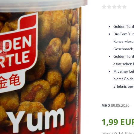
Golden Turtl
Die Tom Yum
Konservierun
Geschmack 
Golden Turtl
asiatischen 
Mit einer Le
bietet Golde
Erlebnis ber
MHD
09.08.2026
1,99 E
Inhalt
0,14
Kil