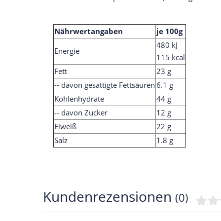
Nährwertangaben
je 100g
480 kJ
Energie
115 kcal
Fett
23 g
-- davon gesättigte Fettsäuren
6.1 g
Kohlenhydrate
44 g
-- davon Zucker
12 g
Eiweiß
22 g
Salz
1.8 g
Kundenrezensionen
(0)