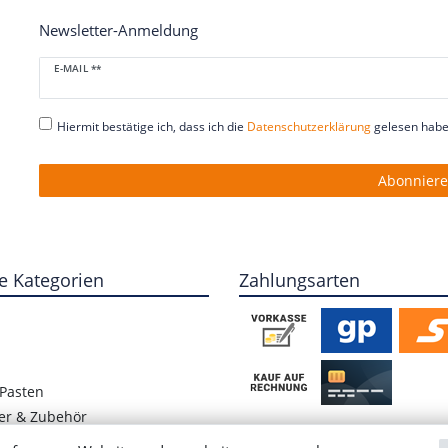
Newsletter-Anmeldung
Newsletter
E-MAIL **
Honig
Hiermit bestätige ich, dass ich die
Daten­schutz­erklärung
gelesen habe.
Abonnier
e Kategorien
Zahlungsarten
Pasten
er & Zubehör
ete Hülsenfrüchte