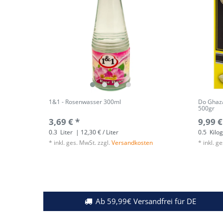
1&1 - Rosenwasser 300ml
Do Ghaza
500gr
3,69 € *
9,99 €
0.3
Liter
| 12,30 € / Liter
0.5
Kilo
*
inkl. ges. MwSt.
zzgl.
Versandkosten
*
inkl. g
Ab 59,99€ Versandfrei für DE