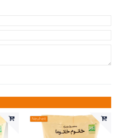
n
ternen
ssternen
ngssternen
tungssternen
ertungssternen
Neuheit