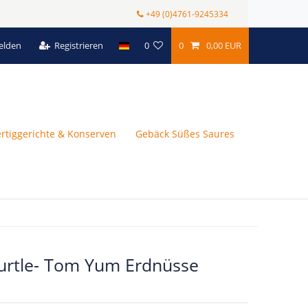
+49 (0)4761-9245334
elden
Registrieren
0
0
0,00 EUR
ertiggerichte & Konserven
Gebäck Süßes Saures
urtle- Tom Yum Erdnüsse