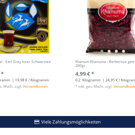
l - Earl Grey loser Schwarztee
Khanum Khanuma - Berberitze getr
200gr
 *
4,99 € *
gramm
| 19,98 € / Kilogramm
0.2
Kilogramm
| 24,95 € / Kilogr
es. MwSt.
zzgl.
Versandkosten
*
inkl. ges. MwSt.
zzgl.
Versandkost
Viele Zahlungsmöglichkeiten