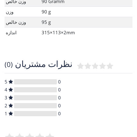
90 Gramm
وزن خالص
90 g
وزن
95 g
وزن خالص
315×113×2mm
اندازه
نظرات مشتریان
(0)
5
0
4
0
3
0
2
0
1
0
Feedback::Feedback.feedbackTextLegend