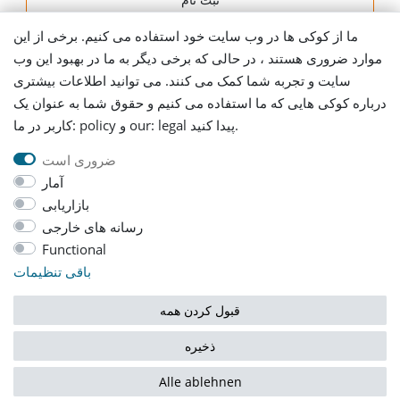
ما از کوکی ها در وب سایت خود استفاده می کنیم. برخی از این
اطلاعات ارسال
موارد ضروری هستند ، در حالی که برخی دیگر به ما در بهبود این وب
سایت و تجربه شما کمک می کنند. می توانید اطلاعات بیشتری
Let's stay connected
درباره کوکی هایی که ما استفاده می کنیم و حقوق شما به عنوان یک
کاربر در ما: policy و our: legal پیدا کنید.
ضروری است
آمار
بازاریابی
رسانه های خارجی
AGB
Daten­schutz­erklärung
حک کردن
Functional
باقی تنظیمات
Widerrufs­recht
قبول کردن همه
ذخیره
© Copyright 2026 | تمامی حقوق محفوظ است
Alle ablehnen