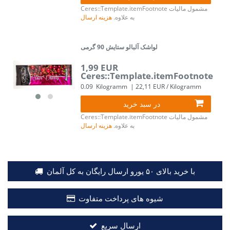
مشمول مالیات
Ceres::Template.itemFootnote
به علاوه.
هزینه ارسال
لواشک آلبالو ستایش 90 گرمی
1,99 EUR
Ceres::Template.itemFootnote
0.09
Kilogramm
| 22,11 EUR / Kilogramm
در سبد خرید
مشمول مالیات
Ceres::Template.itemFootnote
به علاوه.
هزینه ارسال
با خرید بالای ۵۰ یورو ارسال رایگان به کل آلمان
شیوه های پرداخت متفاوت
ارسال سریع