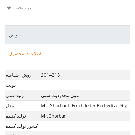
مورد علاقه ها
خواص
اطلاعات محصول
Ceres::Template.singleItemTechnicalDataAttribute
Ceres::Template.singleItemTechnicalDataValue
2014218
روش.-شناسه
دولت
بدون محدودیت سنی
رتبه سنی
Mr. Ghorbani- Fruchtleder Berberitze 90g
مدل
Mr.Ghorbani
تولید کننده
کشور تولید کننده