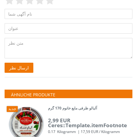
Feedback::Feedback.feedbac
Feedback::Feedback.feed
Feedback::Feedback.fe
Feedback::Feedback.
Feedback::Feedbac
نام
Feedback::Feedback.honeypotLabel
آگهی
عنوان
شما
متن
ارسال نظر
نظر
ÄHNLICHE PRODUKTE
آلبالو ظرفی مایع خانوم 170 گرم
جدید
2,99 EUR
Ceres::Template.itemFootnote
0.17
Kilogramm
| 17,59 EUR / Kilogramm