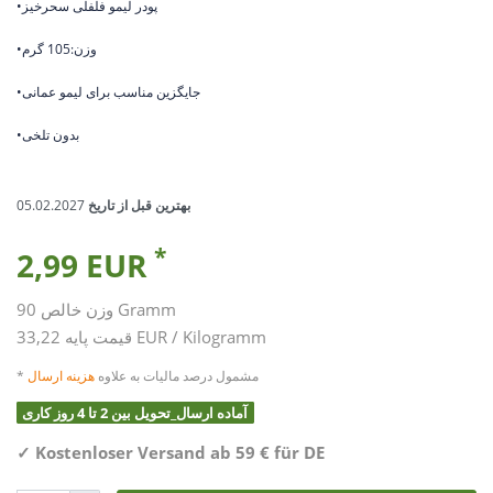
•پودر لیمو فلفلی سحرخیز
•وزن:105 گرم
•جایگزین مناسب برای لیمو عمانی
•بدون تلخی
بهترین قبل از تاریخ
05.02.2027
*
2,99 EUR
Gramm
90
وزن خالص
33,22 EUR / Kilogramm
قیمت پایه
* مشمول درصد مالیات به علاوه
هزینه ارسال
آماده ارسال_تحویل بین 2 تا 4 روز کاری
✓
Kostenloser Versand ab 59 € für DE