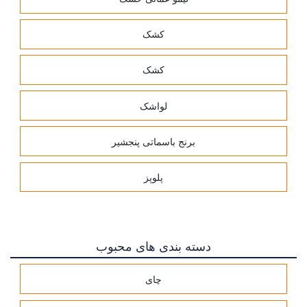
کشک
کشک
لواشک
برنج باسماتی پنجشیر
پلوپز
دسته بندی های محبوب
چای