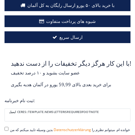
با خرید بالای ۵۰ یورو ارسال رایگان به کل آلمان
شیوه های پرداخت متفاوت
ارسال سریع
با این کار هرگز دیگر تخفیفات را از دست ندهید!
عضو سایت بشوید و ۱۰ درصد تخفیف
برای خرید بعدی بالای 59,99 یورو در آلمان هدیه بگیری
ثبت نام خبرنامه:
Ceres::Template.newsletterHoneypotLabel
ایمیل CERES::TEMPLATE.NEWSLETTERISREQUIREDFOOTNOTE
خوانده ام. میتوانم نظرم را
Daten­schutz­erklärung
بدین وسیله تایید میکنم که من