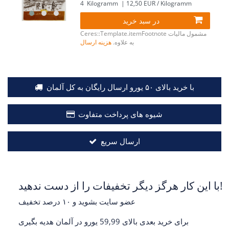
4
Kilogramm
| 12,50 EUR / Kilogramm
در سبد خرید
مشمول مالیات
Ceres::Template.itemFootnote
به علاوه.
هزینه ارسال
با خرید بالای ۵۰ یورو ارسال رایگان به کل آلمان
شیوه های پرداخت متفاوت
ارسال سریع
با این کار هرگز دیگر تخفیفات را از دست ندهید!
عضو سایت بشوید و ۱۰ درصد تخفیف
برای خرید بعدی بالای 59,99 یورو در آلمان هدیه بگیری