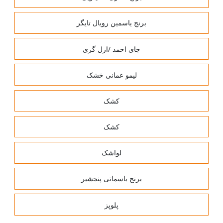
برنج یاسمین رویال تایگر
چای احمد /ارل گری
لیمو عمانی خشک
کشک
کشک
لواشک
برنج باسماتی پنجشیر
پلوپز