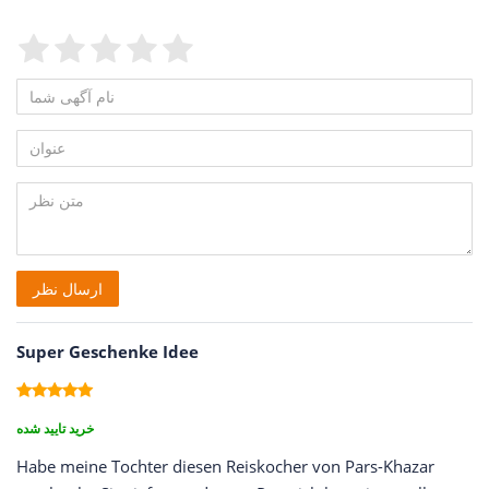
Feedback::Feedback.feedbackTextLegend
Feedback::Feedback.feedbac
Feedback::Feedback.feed
Feedback::Feedback.fe
Feedback::Feedback.
Feedback::Feedbac
نام
Feedback::Feedback.honeypotLabel
آگهی
عنوان
شما
متن
ارسال نظر
نظر
Super Geschenke Idee
خرید تایید شده
Habe meine Tochter diesen Reiskocher von Pars-Khazar