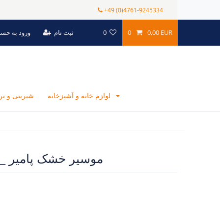
+49 (0)4761-9245334
0,00 EUR
0
0
ثبت نام
ورود به حس
لوازم خانه و آشپزخانه
شیرینی و ت
موسیر خشک پامیر _300 گرمی