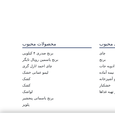
 محبوب
محصولات محبوب
چای
برنج صدری ۴ کیلویی
برنج
برنج یاسمین رویال تایگر
ادویه جات
چای احمد /ارل گری
یمه آماده
لیمو عمانی خشک
و آشپزخانه
کشک
خشکبار
کشک
تهیه غذاها
لواشک
برنج باسماتی پنجشیر
پلوپز