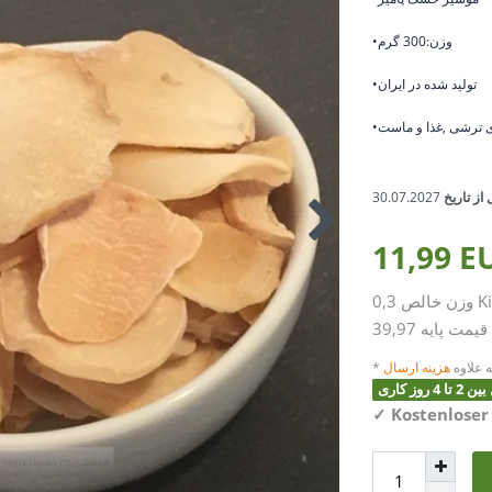
•وزن:300 گرم
•تولید شده در ایران
ی ترشی ,غذا و ماست
از تاریخ
30.07.2027
11,99 
K
0,3
وزن خالص
قیمت پایه
 علاوه
هزینه ارسال
وز کاری
✓
Kostenloser