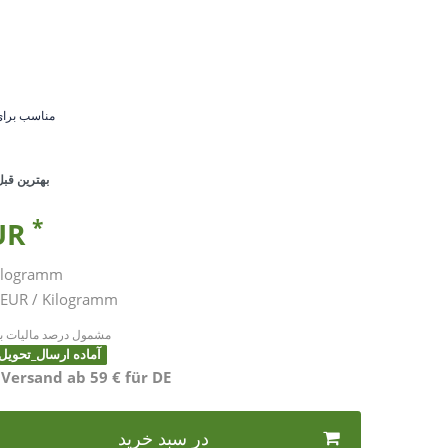
•مناسب برا
بهترین قبل 
*
EUR
ilogramm
39,97 EUR / Kilogramm
* مشمول درصد مالیات به
آماده ارسال_تحویل بین 2 تا 4 ر
 Versand ab 59 € für DE
در سبد خرید