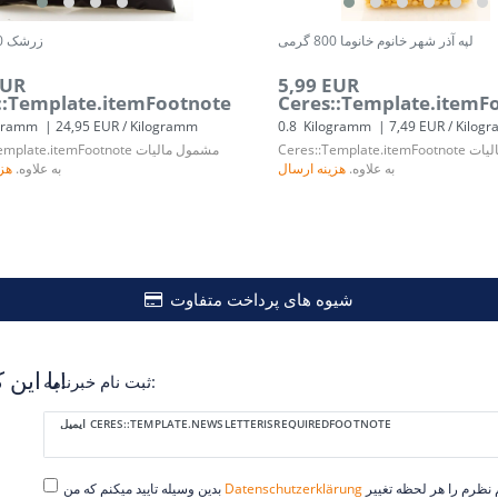
لپه آذر شهر خانوم خانوما 800 گرمی
زرشک 200 گرمی
EUR
5,99 EUR
::Template.itemFootnote
Ceres::Template.itemF
gramm
| 24,95 EUR / Kilogramm
0.8
Kilogramm
| 7,49 EUR / Kilog
لیات
Ceres::Template.itemFootnote
مشمول مالیات
emplate.itemFootnote
به علاوه.
هزینه ارسال
به علاوه.
هزی
شیوه های پرداخت متفاوت
با این کار هرگز دیگر تخفیفات را از دست ندهید!
ثبت نام خبرنامه:
Ceres::Template.newsletterHoneypotLabel
ایمیل CERES::TEMPLATE.NEWSLETTERISREQUIREDFOOTNOTE
خوانده ام. میتوانم نظرم را هر لحظه تغییر
Daten­schutz­erklärung
بدین وسیله تایید میکنم که من