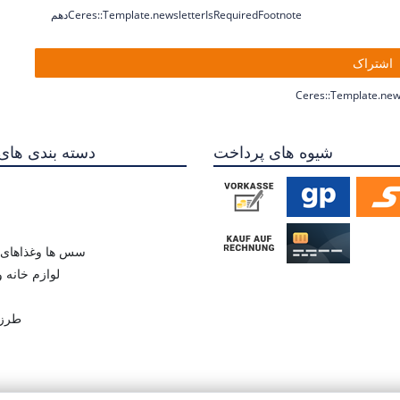
دهمCeres::Template.newsletterIsRequiredFootnote
اشتراک
Ceres::Template.new
شیوه های پرداخت
دسته بندی های
سس ها وغذاهای ن
لوازم خانه 
طرز 