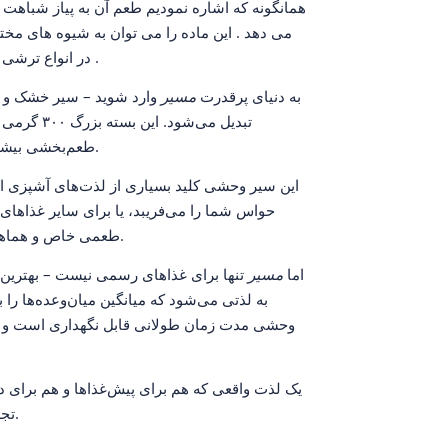
همانگونه که اشاره نمودیم طعم آن به پیاز شباهت د
می دهد . ‌این ماده را می توان به شیوه های مخت
در انواع ترشی به کار برد یا به عنوان چاشنی به بعضی از غذاها اضافه نمود .
به دنیای پرقدرت
مسیر
وارد شوید – سیر خشک و وح
تبدیل می‌شود. این بسته بزرگ ۳۰۰ گرمی از
طعم‌بخشی بیشتر، بلکه به یک تجربه بی‌نظیر از لذت‌های آشپزی بدل می‌کند.
این سیر وحشی کلید بسیاری از لذت‌های آشپزی 
حواس شما را می‌فریبد، یا برای سایر غذاها
طعمی خاص و هماهنگ به غذاهای شما می‌دهد که در هر لقمه احساس می‌شود.
اما
مسیر
تنها برای غذاهای رسمی نیست – بهترین 
به لذتی می‌شود که میانگین میان‌وعده‌ها ر
وحشی مدت زمان طولانی قابل نگهداری است و هم
یک لذت واقعی که هم برای پیش‌غذاها و هم برا
تجربه‌ای که کام شما را فریب می‌دهد و قلب‌تان را گرم می‌کند.