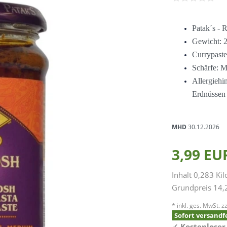
Patak´s - 
Gewicht: 
Currypaste
Schärfe: M
Allergiehi
Erdnüssen 
MHD
30.12.2026
3,99 E
Inhalt
0,283
Ki
Grundpreis
14,
* inkl. ges. MwSt. zz
Sofort versandfe
✓
Kostenloser