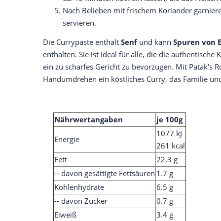
Nach Belieben mit frischem Koriander garnier
servieren.
Die Currypaste enthält
Senf
und kann
Spuren von 
enthalten. Sie ist ideal für alle, die die authentisc
ein zu scharfes Gericht zu bevorzugen. Mit Patak's 
Handumdrehen ein köstliches Curry, das Familie und
Nährwertangaben
je 100g
1077 kJ
Energie
261 kcal
Fett
22.3 g
-- davon gesättigte Fettsäuren
1.7 g
Kohlenhydrate
6.5 g
-- davon Zucker
0.7 g
Eiweiß
3.4 g