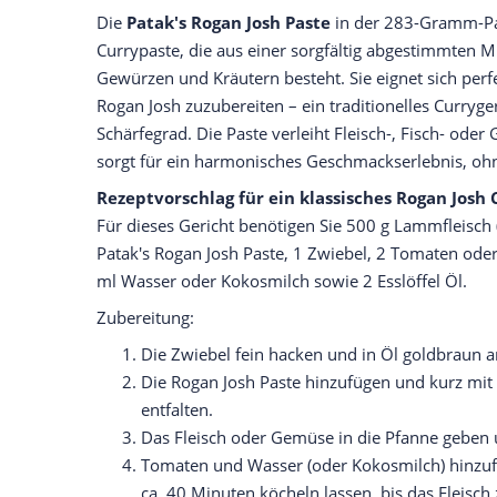
Die
Patak's Rogan Josh Paste
in der 283-Gramm-Pac
Currypaste, die aus einer sorgfältig abgestimmten 
Gewürzen und Kräutern besteht. Sie eignet sich perf
Rogan Josh zuzubereiten – ein traditionelles Curry
Schärfegrad. Die Paste verleiht Fleisch-, Fisch- od
sorgt für ein harmonisches Geschmackserlebnis, ohne
Rezeptvorschlag für ein klassisches Rogan Josh 
Für dieses Gericht benötigen Sie 500 g Lammfleisch 
Patak's Rogan Josh Paste, 1 Zwiebel, 2 Tomaten ode
ml Wasser oder Kokosmilch sowie 2 Esslöffel Öl.
Zubereitung:
Die Zwiebel fein hacken und in Öl goldbraun a
Die Rogan Josh Paste hinzufügen und kurz mit 
entfalten.
Das Fleisch oder Gemüse in die Pfanne geben
Tomaten und Wasser (oder Kokosmilch) hinzuf
ca. 40 Minuten köcheln lassen, bis das Fleisch z