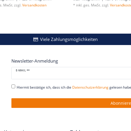
es. MwSt.
zzgl.
Versandkosten
*
inkl. ges. MwSt.
zzgl.
Versandkost
Viele Zahlungsmöglichkeiten
Newsletter-Anmeldung
Newsletter
E-MAIL **
Honig
Hiermit bestätige ich, dass ich die
Daten­schutz­erklärung
gelesen habe.
Abonnier