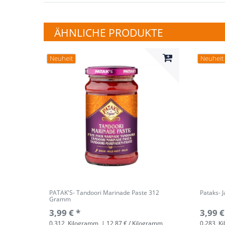
ÄHNLICHE PRODUKTE
Neuheit
Neuheit
PATAK'S- Tandoori Marinade Paste 312
Pataks- 
Gramm
3,99 € *
3,99 €
0.312
Kilogramm
| 12,87 € / Kilogramm
0.283
Ki