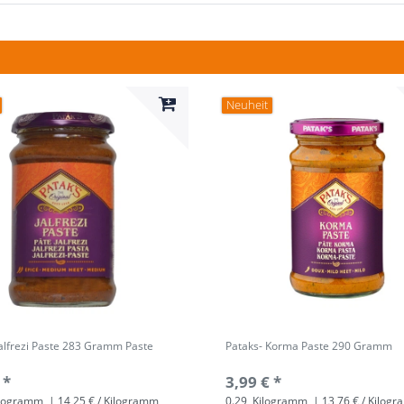
Neuheit
Jalfrezi Paste 283 Gramm Paste
Pataks- Korma Paste 290 Gramm
 *
3,99 € *
logramm
| 14,25 € / Kilogramm
0.29
Kilogramm
| 13,76 € / Kilog