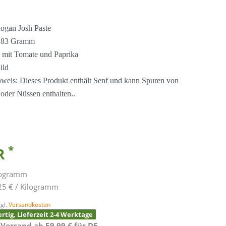
Rogan Josh Paste
283 Gramm
 mit Tomate und Paprika
ild
nweis: Dieses Produkt enthält Senf und kann Spuren von
oder Nüssen enthalten.
.
*
UR
logramm
25 € / Kilogramm
gl.
Versandkosten
rtig, Lieferzeit 2-4 Werktage
 Versand ab 59,99 € für DE