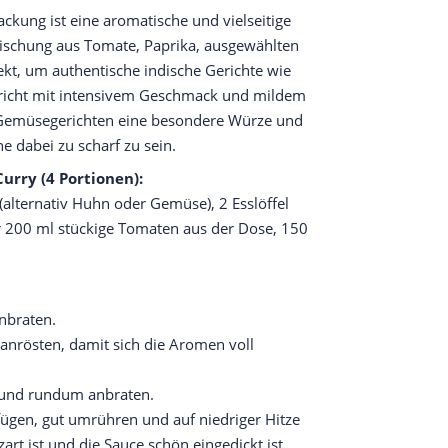
kung ist eine aromatische und vielseitige
Mischung aus Tomate, Paprika, ausgewählten
ekt, um authentische indische Gerichte wie
gericht mit intensivem Geschmack und mildem
er Gemüsegerichten eine besondere Würze und
 dabei zu scharf zu sein.
Curry (4 Portionen):
(alternativ Huhn oder Gemüse), 2 Esslöffel
r 200 ml stückige Tomaten aus der Dose, 150
nbraten.
anrösten, damit sich die Aromen voll
 und rundum anbraten.
ügen, gut umrühren und auf niedriger Hitze
art ist und die Sauce schön eingedickt ist.