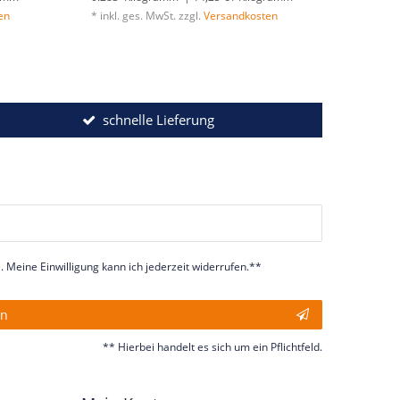
en
*
inkl. ges. MwSt.
zzgl.
Versandkosten
schnelle Lieferung
 Meine Einwilligung kann ich jederzeit widerrufen.**
en
** Hierbei handelt es sich um ein Pflichtfeld.