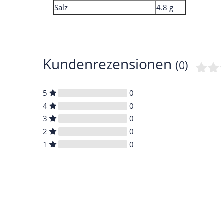
Salz
4.8 g
Kundenrezensionen
(0)
5
0
4
0
3
0
2
0
1
0