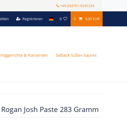
+49 (0)4761-9245334
elden
Registrieren
0
0
0,00 EUR
ertiggerichte & Konserven
Gebäck Süßes Saures
- Rogan Josh Paste 283 Gramm