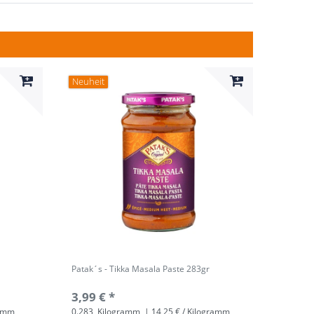
Neuheit
Patak´s - Tikka Masala Paste 283gr
3,99 € *
ramm
0.283
Kilogramm
| 14,25 € / Kilogramm