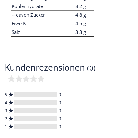
Kohlenhydrate
8.2 g
-- davon Zucker
4.8 g
Eiweiß
4.5 g
Salz
3.3 g
Kundenrezensionen
(0)
5
0
4
0
3
0
2
0
1
0