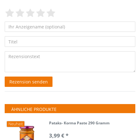
Bewertungssterne
1
2
3
4
5
von
von
von
von
von
5
5
5
5
5
Ihr
Platzhalter
Anzeigename
Bewertungssternen
Bewertungssternen
Bewertungssternen
Bewertungssternen
Bewertungssternen
Titel
(optional)
Rezensionstext
Rezension senden
ÄHNLICHE PRODUKTE
Pataks- Korma Paste 290 Gramm
Neuheit
3,99 € *