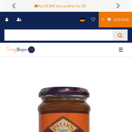
Sichere Zahlungsmöglichkeiten
Previous
Next
0
0,00 EUR
☰