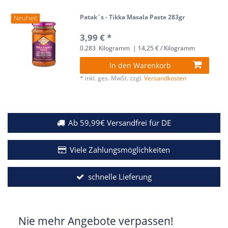
Patak´s - Tikka Masala Paste 283gr
Neuheit
3,99 € *
0.283
Kilogramm
| 14,25 € / Kilogramm
In den Warenkorb
*
inkl. ges. MwSt.
zzgl.
Versandkosten
Ab 59,99€ Versandfrei für DE
Viele Zahlungsmöglichkeiten
schnelle Lieferung
Nie mehr Angebote verpassen!