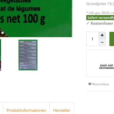
Grundpreis
19,
* inkl. ges. MwSt. zz
Sofort versandfe
✓
Kostenloser
Wunschliste
Produktinformationen
Hersteller