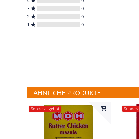
4
0
3
0
2
0
1
0
ÄHNLICHE PRODUKTE
Sonderangebot
Sonder