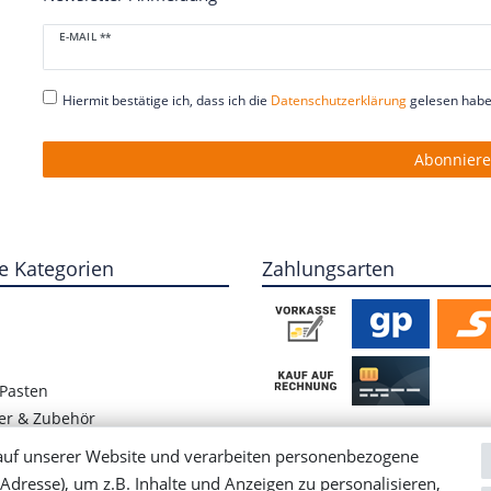
Newsletter
E-MAIL **
Honig
Hiermit bestätige ich, dass ich die
Daten­schutz­erklärung
gelesen habe.
Abonnier
e Kategorien
Zahlungsarten
Pasten
er & Zubehör
ete Hülsenfrüchte
auf unserer Website und verarbeiten personenbezogene
/ Blog
Adresse), um z.B. Inhalte und Anzeigen zu personalisieren,