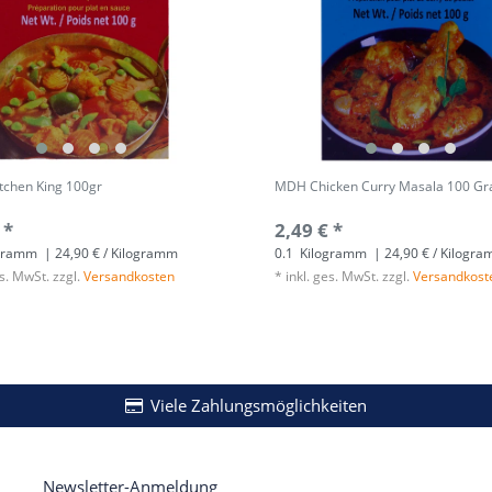
tchen King 100gr
MDH Chicken Curry Masala 100 G
 *
2,49 € *
gramm
| 24,90 € / Kilogramm
0.1
Kilogramm
| 24,90 € / Kilogr
es. MwSt.
zzgl.
Versandkosten
*
inkl. ges. MwSt.
zzgl.
Versandkost
Viele Zahlungsmöglichkeiten
Newsletter-Anmeldung