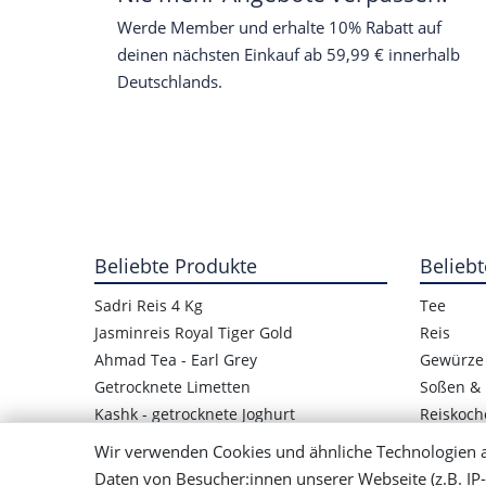
Werde Member und erhalte 10% Rabatt auf
deinen nächsten Einkauf ab 59,99 € innerhalb
Deutschlands.
Beliebte Produkte
Beliebt
Sadri Reis 4 Kg
Tee
Jasminreis Royal Tiger Gold
Reis
Ahmad Tea - Earl Grey
Gewürze
Getrocknete Limetten
Soßen & 
Kashk - getrocknete Joghurt
Reiskoch
Kashk-Quark
Getrockn
Wir verwenden Cookies und ähnliche Technologien 
Obst Paste Lavashak
Rezepte 
Daten von Besucher:innen unserer Webseite (z.B. IP-