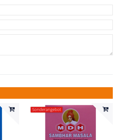
n
ternen
ssternen
ngssternen
tungssternen
ertungssternen
Sonderangebot