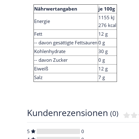
Nährwertangaben
je 100g
1155 kJ
Energie
276 kcal
Fett
12 g
-- davon gesättigte Fettsäuren
0 g
Kohlenhydrate
30 g
-- davon Zucker
0 g
Eiweiß
12 g
Salz
7 g
Kundenrezensionen
(0)
5
0