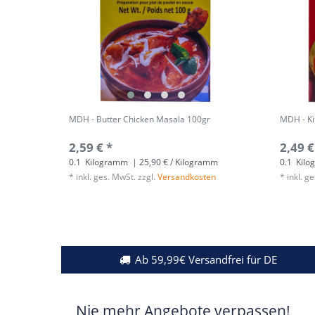
MDH - Butter Chicken Masala 100gr
MDH - Ki
2,59 € *
2,49 €
0.1
Kilogramm
| 25,90 € / Kilogramm
0.1
Kilo
*
inkl. ges. MwSt.
zzgl.
Versandkosten
*
inkl. g
Ab 59,99€ Versandfrei für DE
Nie mehr Angebote verpassen!