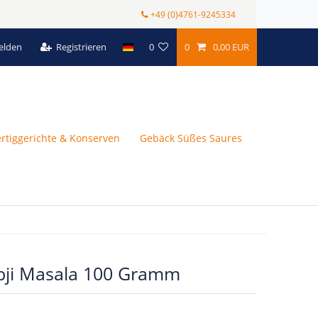
+49 (0)4761-9245334
elden
Registrieren
0
0
0,00 EUR
ertiggerichte & Konserven
Gebäck Süßes Saures
ji Masala 100 Gramm