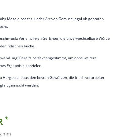
ji Masala passt zu jeder Art von Gemüse, egal ob gebraten,
ocht.
eschmack:
Verleiht Ihren Gerichten die unverwechselbare Würze
 der indischen Küche.
Anwendung:
Bereits perfekt abgestimmt, um ohne weitere
hes Ergebnis zu erzielen.
:
Hergestellt aus den besten Gewürzen, die frisch verarbeitet
rgfalt gemischt werden.
*
UR
gramm