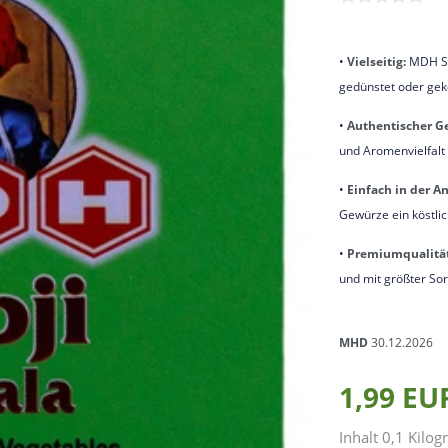
•
Vielseitig:
MDH Sab
gedünstet oder gek
•
Authentischer G
und Aromenvielfalt
•
Einfach in der 
Gewürze ein köstlic
•
Premiumqualität
und mit größter So
MHD
30.12.2026
1,99 E
Inhalt
0,1
Kilo