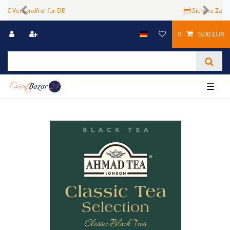
Sichere Zahlungsmöglichkeiten
Previous
Next
0
0,00 EUR
☰