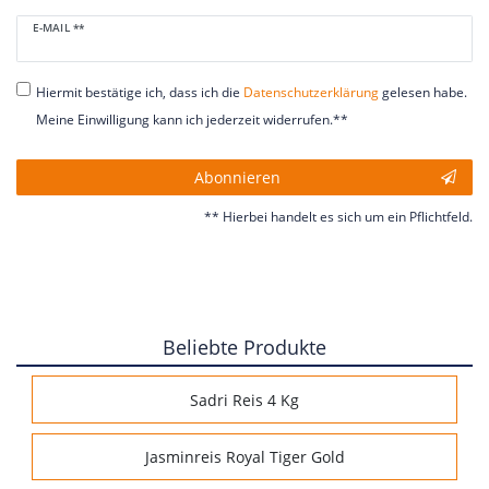
Newsletter
E-MAIL **
Honig
Hiermit bestätige ich, dass ich die
Daten­schutz­erklärung
gelesen habe.
Meine Einwilligung kann ich jederzeit widerrufen.**
Abonnieren
** Hierbei handelt es sich um ein Pflichtfeld.
Beliebte Produkte
Sadri Reis 4 Kg
Jasminreis Royal Tiger Gold