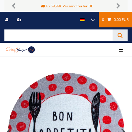
Ab 59,99€ Versandfrei für DE
Previous
Next
0
0,00 EUR
☰