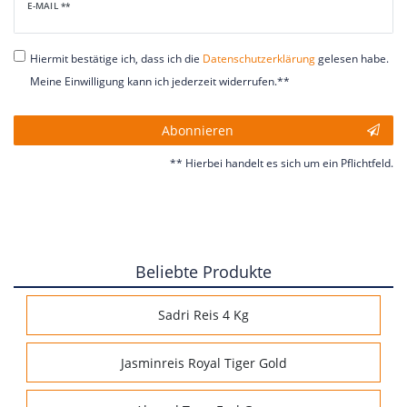
Newsletter
E-MAIL **
Honig
Hiermit bestätige ich, dass ich die
Daten­schutz­erklärung
gelesen habe.
Meine Einwilligung kann ich jederzeit widerrufen.**
Abonnieren
** Hierbei handelt es sich um ein Pflichtfeld.
Beliebte Produkte
Sadri Reis 4 Kg
Jasminreis Royal Tiger Gold