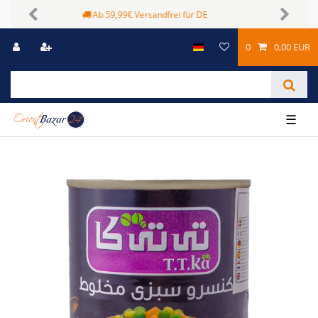
Sichere Zahlungsmöglichkeiten
Previous
Next
0
0,00 EUR
☰