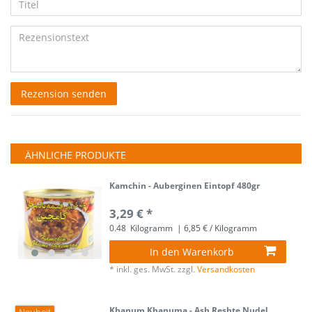
Anzeigename
Bewertungssternen
Bewertungssternen
Bewertungssternen
Bewertungssternen
Bewertungssternen
Titel
(optional)
Rezensionstext
Rezension senden
ÄHNLICHE PRODUKTE
Kamchin - Auberginen Eintopf 480gr
3,29 € *
0.48
Kilogramm
| 6,85 € / Kilogramm
In den Warenkorb
*
inkl. ges. MwSt.
zzgl.
Versandkosten
Khanum Khanuma - Ash Reshte Nudel