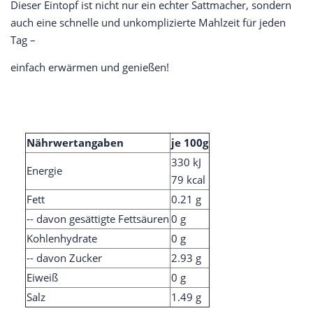
Dieser Eintopf ist nicht nur ein echter Sattmacher, sondern
auch eine schnelle und unkomplizierte Mahlzeit für jeden
Tag –
einfach erwärmen und genießen!
Nährwertangaben
je 100g
330 kJ
Energie
79 kcal
Fett
0.21 g
-- davon gesättigte Fettsäuren
0 g
Kohlenhydrate
0 g
-- davon Zucker
2.93 g
Eiweiß
0 g
Salz
1.49 g