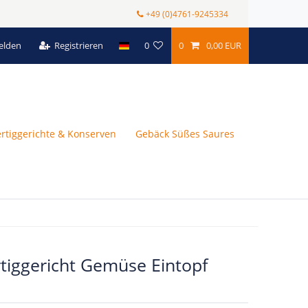
+49 (0)4761-9245334
elden
Registrieren
0
0
0,00 EUR
ertiggerichte & Konserven
Gebäck Süßes Saures
tiggericht Gemüse Eintopf