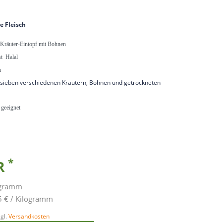
e Fleisch
 Kräuter-Eintopf mit Bohnen
st Halal
h
 sieben verschiedenen Kräutern, Bohnen und getrockneten
 geeignet
*
UR
ogramm
5 € / Kilogramm
gl.
Versandkosten