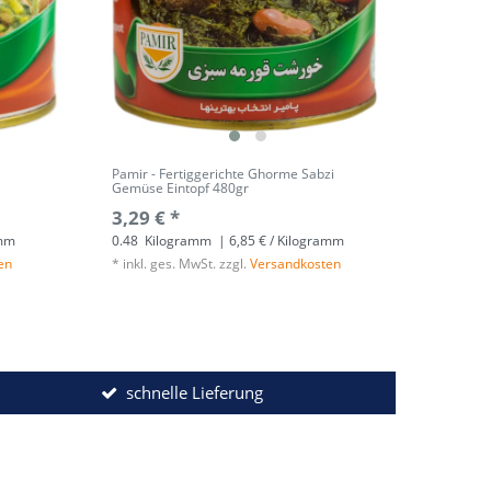
Pamir - Fertiggerichte Ghorme Sabzi
Gemüse Eintopf 480gr
3,29 € *
amm
0.48
Kilogramm
| 6,85 € / Kilogramm
en
*
inkl. ges. MwSt.
zzgl.
Versandkosten
schnelle Lieferung