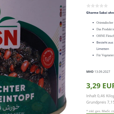
Ghorme Sabzi ohn
Orientalischer
Das Produkt i
OHNE Fleisc
Besteht aus
Limetten
Für Vegetarier
MHD
13.09.2027
3,29 E
Inhalt
0,46
Kil
Grundpreis
7,1
* inkl. ges. MwSt. zz