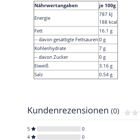
Nährwertangaben
je 100g
787 kJ
Energie
188 kcal
Fett
16.1 g
-- davon gesättigte Fettsäuren
0 g
Kohlenhydrate
7 g
-- davon Zucker
0 g
Eiweiß
3.16 g
Salz
0.54 g
Kundenrezensionen
(0)
5
0
4
0