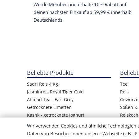
Werde Member und erhalte 10% Rabatt auf
deinen nächsten Einkauf ab 59,99 € innerhalb
Deutschlands.
Beliebte Produkte
Beliebt
Sadri Reis 4 Kg
Tee
Jasminreis Royal Tiger Gold
Reis
Ahmad Tea - Earl Grey
Gewürze
Getrocknete Limetten
Soßen & 
Kashk - getrocknete Joghurt
Reiskoch
Kashk-Quark
Getrockn
Wir verwenden Cookies und ähnliche Technologien 
Obst Paste Lavashak
Rezepte 
Daten von Besucher:innen unserer Webseite (z.B. IP-
Panjshir - Basmati Reis