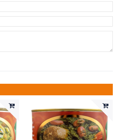
n
ternen
ssternen
ngssternen
tungssternen
ertungssternen