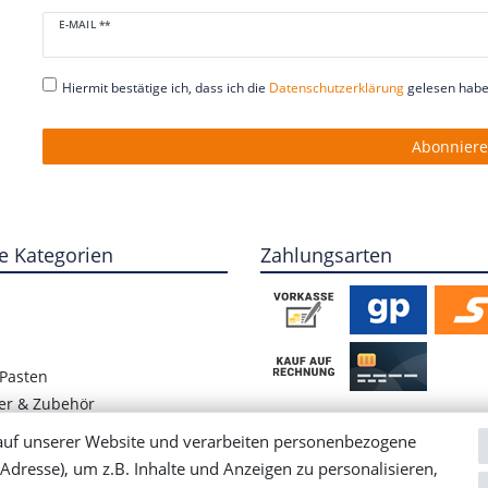
Newsletter
E-MAIL **
Honig
Hiermit bestätige ich, dass ich die
Daten­schutz­erklärung
gelesen habe.
Abonnier
e Kategorien
Zahlungsarten
Pasten
er & Zubehör
ete Hülsenfrüchte
auf unserer Website und verarbeiten personenbezogene
/ Blog
Adresse), um z.B. Inhalte und Anzeigen zu personalisieren,