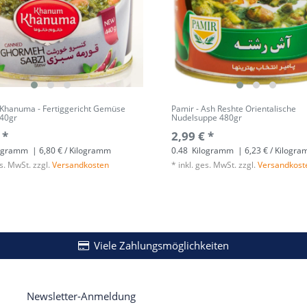
Khanuma - Fertiggericht Gemüse
Pamir - Ash Reshte Orientalische
440gr
Nudelsuppe 480gr
 *
2,99 € *
ogramm
| 6,80 € / Kilogramm
0.48
Kilogramm
| 6,23 € / Kilogr
es. MwSt.
zzgl.
Versandkosten
*
inkl. ges. MwSt.
zzgl.
Versandkost
Viele Zahlungsmöglichkeiten
Newsletter-Anmeldung