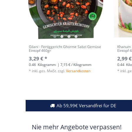
Gilani - Fertiggericht Ghorme Sabzi Gemüse
Khanum 
Eintopf 460gr
Eintopf 
3,29 € *
2,99 €
0.46
Kilogramm
| 7,15 € / Kilogramm
0.44
Kil
*
inkl. ges. MwSt.
zzgl.
Versandkosten
*
inkl. g
Ab 59,99€ Versandfrei für DE
Nie mehr Angebote verpassen!