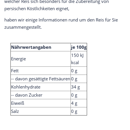
welcher Reis sich besonders für die Zubereitung von
persischen Köstlichkeiten eignet,
haben wir einige Informationen rund um den Reis für Sie
zusammengestellt.
Nährwertangaben
je 100g
150 kJ
Energie
kcal
Fett
0 g
-- davon gesättigte Fettsäuren
0 g
Kohlenhydrate
34 g
-- davon Zucker
0 g
Eiweiß
4 g
Salz
0 g