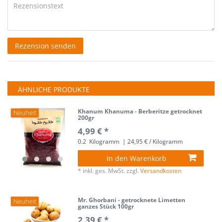
Rezensionstext
Rezension senden
ÄHNLICHE PRODUKTE
Khanum Khanuma - Berberitze getrocknet
Neuheit
200gr
4,99 € *
0.2
Kilogramm
| 24,95 € / Kilogramm
In den Warenkorb
*
inkl. ges. MwSt.
zzgl.
Versandkosten
Mr. Ghorbani - getrocknete Limetten
Neuheit
ganzes Stück 100gr
2,39 € *