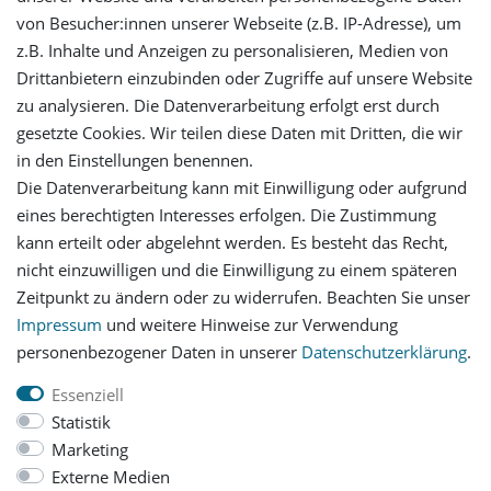
von Besucher:innen unserer Webseite (z.B. IP-Adresse), um
Mein Konto
z.B. Inhalte und Anzeigen zu personalisieren, Medien von
Drittanbietern einzubinden oder Zugriffe auf unsere Website
Login
zu analysieren. Die Datenverarbeitung erfolgt erst durch
gesetzte Cookies. Wir teilen diese Daten mit Dritten, die wir
in den Einstellungen benennen.
Registrieren
Die Datenverarbeitung kann mit Einwilligung oder aufgrund
eines berechtigten Interesses erfolgen. Die Zustimmung
Versandinformationen
kann erteilt oder abgelehnt werden. Es besteht das Recht,
nicht einzuwilligen und die Einwilligung zu einem späteren
Let's stay connected
Zeitpunkt zu ändern oder zu widerrufen. Beachten Sie unser
Impressum
und weitere Hinweise zur Verwendung
personenbezogener Daten in unserer
Daten­schutz­erklärung
.
Essenziell
Statistik
Impressum
Daten­schutz­erklärung
AGB
Marketing
Externe Medien