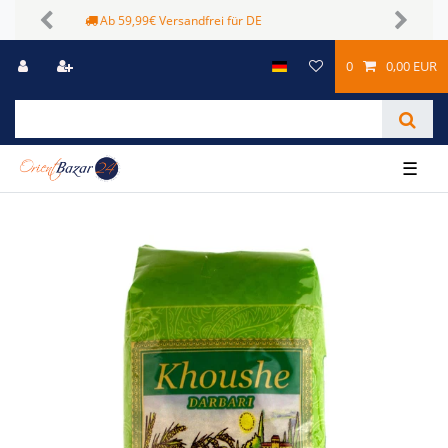
Sichere Zahlungsmöglichkeiten
Previous
Next
0
0,00 EUR
☰