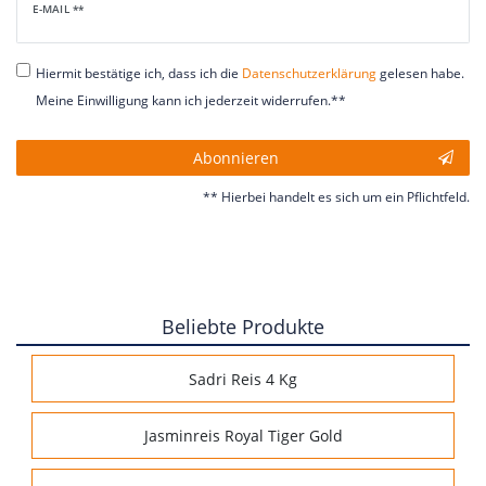
Newsletter
E-MAIL **
Honig
Hiermit bestätige ich, dass ich die
Daten­schutz­erklärung
gelesen habe.
Meine Einwilligung kann ich jederzeit widerrufen.**
Abonnieren
** Hierbei handelt es sich um ein Pflichtfeld.
Beliebte Produkte
Sadri Reis 4 Kg
Jasminreis Royal Tiger Gold