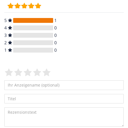
5
1
4
0
3
0
2
0
1
0
Bewertungssterne
1
2
3
4
5
von
von
von
von
von
5
5
5
5
5
Ihr
Platzhalter
Anzeigename
Bewertungssternen
Bewertungssternen
Bewertungssternen
Bewertungssternen
Bewertungssternen
Titel
(optional)