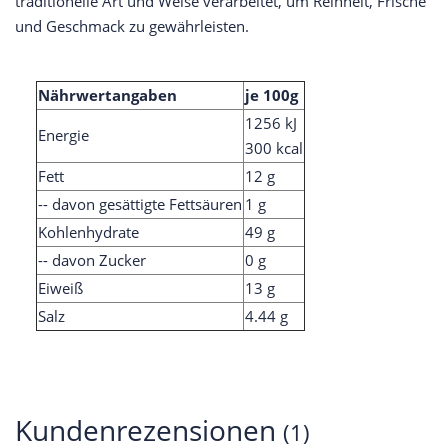
traditionelle Art und Weise verarbeitet, um Reinheit, Frische
und Geschmack zu gewährleisten.
Nährwertangaben
je 100g
1256 kJ
Energie
300 kcal
Fett
12 g
-- davon gesättigte Fettsäuren
1 g
Kohlenhydrate
49 g
-- davon Zucker
0 g
Eiweiß
13 g
Salz
4.44 g
Kundenrezensionen
(1)