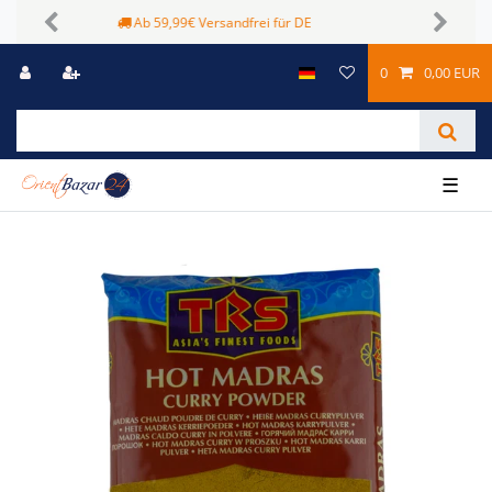
Sichere Zahlungsmöglichkeiten
Previous
Next
0
0,00 EUR
☰