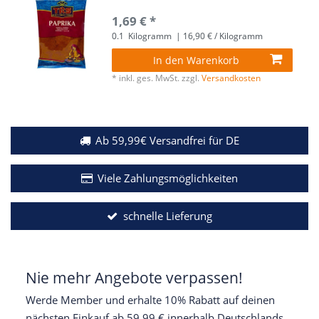
1,69 € *
0.1
Kilogramm
| 16,90 € / Kilogramm
In den Warenkorb
*
inkl. ges. MwSt.
zzgl.
Versandkosten
Ab 59,99€ Versandfrei für DE
Viele Zahlungsmöglichkeiten
schnelle Lieferung
Nie mehr Angebote verpassen!
Werde Member und erhalte 10% Rabatt auf deinen
nächsten Einkauf ab 59,99 € innerhalb Deutschlands.