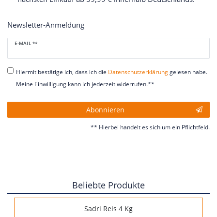
Newsletter-Anmeldung
Newsletter
E-MAIL **
Honig
Hiermit bestätige ich, dass ich die
Daten­schutz­erklärung
gelesen habe.
Meine Einwilligung kann ich jederzeit widerrufen.**
Abonnieren
** Hierbei handelt es sich um ein Pflichtfeld.
Beliebte Produkte
Sadri Reis 4 Kg