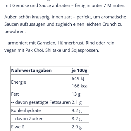
mit Gemüse und Sauce anbraten – fertig in unter 7 Minuten.
Außen schön knusprig, innen zart – perfekt, um aromatische
Saucen aufzusaugen und zugleich einen leichten Crunch zu
bewahren.
Harmoniert mit Garnelen, Hühnerbrust, Rind oder rein
vegan mit Pak Choi, Shiitake und Sojasprossen.
Nährwertangaben
je 100g
649 kJ
Energie
166 kcal
Fett
13 g
-- davon gesättigte Fettsäuren
2.1 g
Kohlenhydrate
9.2 g
-- davon Zucker
8.2 g
Eiweiß
2.9 g