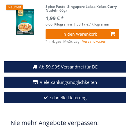
Spice Paste- Singapore Laksa Kokos Curry
Neuheit
Nudeln 60gr
1,99 € *
0.06
Kilogramm
| 33,17 € / Kilogramm
In den Warenkorb
*
inkl. ges. MwSt.
zzgl.
Versandkosten
Ab 59,99€ Versandfrei für DE
Viele Zahlungsmöglichkeiten
schnelle Lieferung
Nie mehr Angebote verpassen!