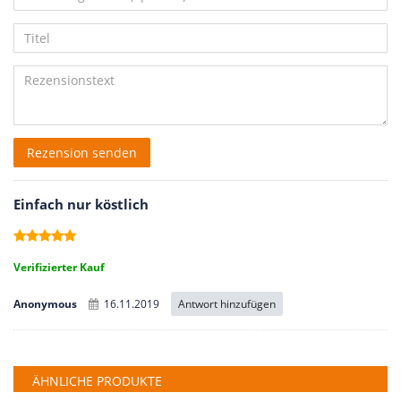
5
5
5
5
5
Ihr
Platzhalter
Anzeigename
Bewertungssternen
Bewertungssternen
Bewertungssternen
Bewertungssternen
Bewertungssternen
Titel
(optional)
Rezensionstext
Rezension senden
Einfach nur köstlich
Verifizierter Kauf
Antwort hinzufügen
Anonymous
16.11.2019
ÄHNLICHE PRODUKTE