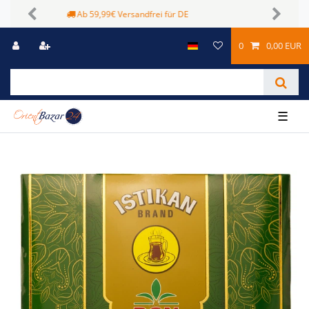
Sichere Zahlungsmöglichkeiten
Previous
Next
0
0,00 EUR
☰