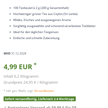
100 Teebeutel à 2 g (200 g Gesamtinhalt)
Hochwertiger grüner Tee aus Ceylon (Sri Lanka)
Mildes, frisches und ausgewogenes Aroma
Sorgfältig ausgewählte und schonend verarbeitete Teeblätter
Ideal für den täglichen Teegenuss
Einfache und schnelle Zubereitung
MHD
31.12.2028
*
4,99 EUR
Inhalt
0,2
Kilogramm
Grundpreis
24,95 € / Kilogramm
* inkl. ges. MwSt. zzgl.
Versandkosten
Sofort versandfertig, Lieferzeit 2-4 Werktage
✓
Kostenloser Versand ab 59,99 € für DE