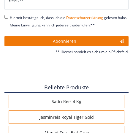
Newsletter
E-MAIL **
Honig
Hiermit bestätige ich, dass ich die
Daten­schutz­erklärung
gelesen habe.
Meine Einwilligung kann ich jederzeit widerrufen.**
Abonnieren
** Hierbei handelt es sich um ein Pflichtfeld.
Beliebte Produkte
Sadri Reis 4 Kg
Jasminreis Royal Tiger Gold
Ahmad Tea - Earl Grey