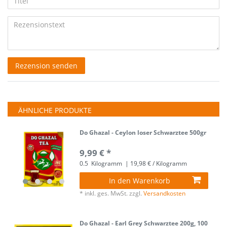
Anzeigename
Bewertungssternen
Bewertungssternen
Bewertungssternen
Bewertungssternen
Bewertungssternen
Titel
(optional)
Rezensionstext
Rezension senden
ÄHNLICHE PRODUKTE
Do Ghazal - Ceylon loser Schwarztee 500gr
9,99 € *
0.5
Kilogramm
| 19,98 € / Kilogramm
In den Warenkorb
*
inkl. ges. MwSt.
zzgl.
Versandkosten
Do Ghazal - Earl Grey Schwarztee 200g, 100