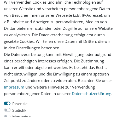
Wir verwenden Cookies und ähnliche Technologien auf
unserer Website und verarbeiten personenbezogene Daten
von Besucher:innen unserer Webseite (z.B. IP-Adresse), um
Mein Konto
z.B. Inhalte und Anzeigen zu personalisieren, Medien von
Drittanbietern einzubinden oder Zugriffe auf unsere Website
Login
zu analysieren. Die Datenverarbeitung erfolgt erst durch
gesetzte Cookies. Wir teilen diese Daten mit Dritten, die wir
in den Einstellungen benennen.
Registrieren
Die Datenverarbeitung kann mit Einwilligung oder aufgrund
eines berechtigten Interesses erfolgen. Die Zustimmung
Versandinformationen
kann erteilt oder abgelehnt werden. Es besteht das Recht,
nicht einzuwilligen und die Einwilligung zu einem späteren
Let's stay connected
Zeitpunkt zu ändern oder zu widerrufen. Beachten Sie unser
Impressum
und weitere Hinweise zur Verwendung
personenbezogener Daten in unserer
Daten­schutz­erklärung
.
Essenziell
Statistik
Impressum
Daten­schutz­erklärung
AGB
Marketing