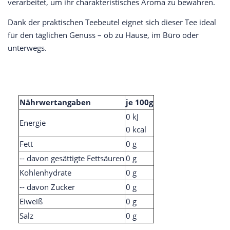
verarbeitet, um ihr charakteristisches Aroma zu bewahren.
Dank der praktischen Teebeutel eignet sich dieser Tee ideal
für den täglichen Genuss – ob zu Hause, im Büro oder
unterwegs.
Nährwertangaben
je 100g
0 kJ
Energie
0 kcal
Fett
0 g
-- davon gesättigte Fettsäuren
0 g
Kohlenhydrate
0 g
-- davon Zucker
0 g
Eiweiß
0 g
Salz
0 g