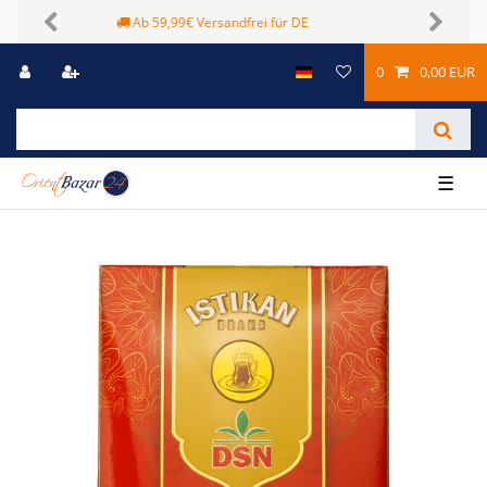
Sichere Zahlungsmöglichkeiten
Previous
Next
0
0,00 EUR
☰