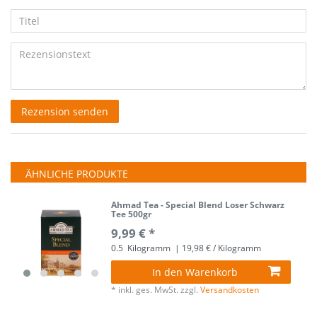
5
5
5
5
5
Ihr
Platzhalter
Anzeigename
Bewertungssternen
Bewertungssternen
Bewertungssternen
Bewertungssternen
Bewertungssternen
Titel
(optional)
Rezensionstext
Rezension senden
ÄHNLICHE PRODUKTE
Ahmad Tea - Special Blend Loser Schwarz
Tee 500gr
9,99 € *
0.5
Kilogramm
| 19,98 € / Kilogramm
In den Warenkorb
*
inkl. ges. MwSt.
zzgl.
Versandkosten