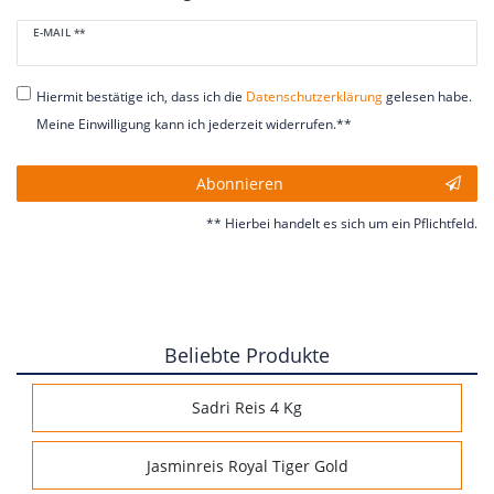
Newsletter
E-MAIL **
Honig
Hiermit bestätige ich, dass ich die
Daten­schutz­erklärung
gelesen habe.
Meine Einwilligung kann ich jederzeit widerrufen.**
Abonnieren
** Hierbei handelt es sich um ein Pflichtfeld.
Beliebte Produkte
Sadri Reis 4 Kg
Jasminreis Royal Tiger Gold