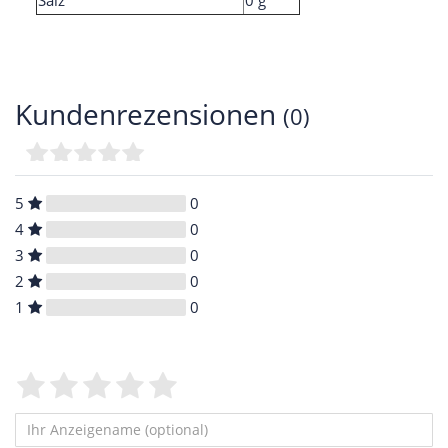
Salz
0 g
Kundenrezensionen
(0)
5
0
4
0
3
0
2
0
1
0
Bewertungssterne
1
2
3
4
5
von
von
von
von
von