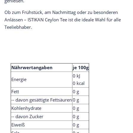
genießen.
Ob zum Frühstück, am Nachmittag oder zu besonderen
Anlässen – ISTIKAN Ceylon Tee ist die ideale Wahl für alle
Teeliebhaber.
Nährwertangaben
je 100g
0 kJ
Energie
0 kcal
Fett
0 g
-- davon gesättigte Fettsäuren
0 g
Kohlenhydrate
0 g
-- davon Zucker
0 g
Eiweiß
0 g