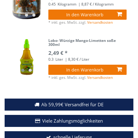
0.45
Kilogramm
| 8,87 € / Kilogramm
In den Warenkorb
*
inkl. ges. MwSt.
zzgl.
Versandkosten
Lobo- Würzige Mango-Limetten soße
300ml
2,49 € *
0.3
Liter
| 8,30 € / Liter
In den Warenkorb
*
inkl. ges. MwSt.
zzgl.
Versandkosten
Ab 59,99€ Versandfrei für DE
Viele Zahlungsmöglichkeiten
schnelle Lieferung