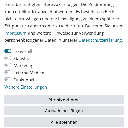
eines berechtigten Interesses erfolgen. Die Zustimmung
Versandinformationen
kann erteilt oder abgelehnt werden. Es besteht das Recht,
nicht einzuwilligen und die Einwilligung zu einem späteren
Let's stay connected
Zeitpunkt zu ändern oder zu widerrufen. Beachten Sie unser
Impressum
und weitere Hinweise zur Verwendung
personenbezogener Daten in unserer
Daten­schutz­erklärung
.
Essenziell
Statistik
Impressum
Daten­schutz­erklärung
AGB
Marketing
Externe Medien
Funktional
Barrierefreiheitserklärung
Widerrufs­recht
Weitere Einstellungen
Vertrag widerrufen
Alle akzeptieren
Auswahl bestätigen
© Copyright 2026 | Alle Rechte vorbehalten.
Alle ablehnen