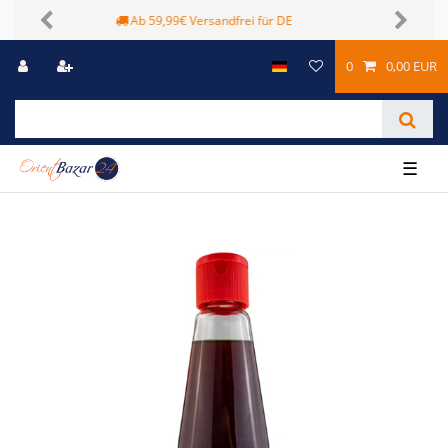
Sichere Zahlungsmöglichkeiten
Previous
Next
0
0,00 EUR
☰