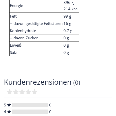
896 kJ
Energie
214 kcal
Fett
99 g
-- davon gesättigte Fettsäuren
16 g
Kohlenhydrate
0.7 g
-- davon Zucker
0 g
Eiweiß
0 g
Salz
0 g
Kundenrezensionen
(0)
5
0
4
0