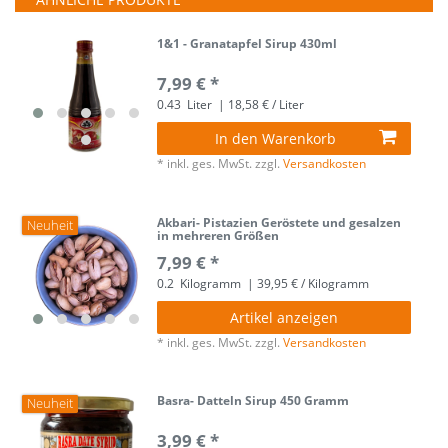
1&1 - Granatapfel Sirup 430ml
7,99 € *
0.43
Liter
| 18,58 € / Liter
In den Warenkorb
*
inkl. ges. MwSt.
zzgl.
Versandkosten
Akbari- Pistazien Geröstete und gesalzen
Neuheit
in mehreren Größen
7,99 € *
0.2
Kilogramm
| 39,95 € / Kilogramm
Artikel anzeigen
*
inkl. ges. MwSt.
zzgl.
Versandkosten
Basra- Datteln Sirup 450 Gramm
Neuheit
3,99 € *